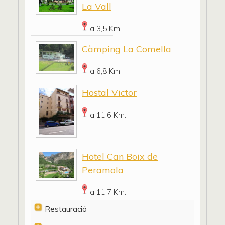
La Vall
a 3,5 Km.
Càmping La Comella
a 6,8 Km.
Hostal Victor
a 11,6 Km.
Hotel Can Boix de
Peramola
a 11,7 Km.
Restauració