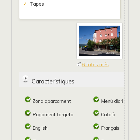
Tapes
6 fotos més
Característiques
Zona aparcament
Menú diari
Pagament targeta
Català
English
Français