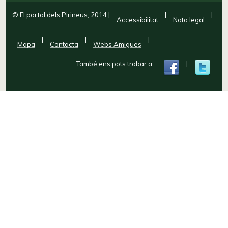
© El portal dels Pirineus, 2014
|
|
|
Accessibilitat
Nota legal
|
|
|
Mapa
Contacta
Webs Amigues
També ens pots trobar a:
|