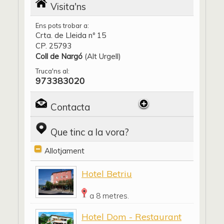
Visita'ns
Ens pots trobar a:
Crta. de Lleida nº 15
CP. 25793
Coll de Nargó
(Alt Urgell)
Truca'ns al:
973383020
Contacta
Que tinc a la vora?
Allotjament
Hotel Betriu
a 8 metres.
Hotel Dom - Restaurant