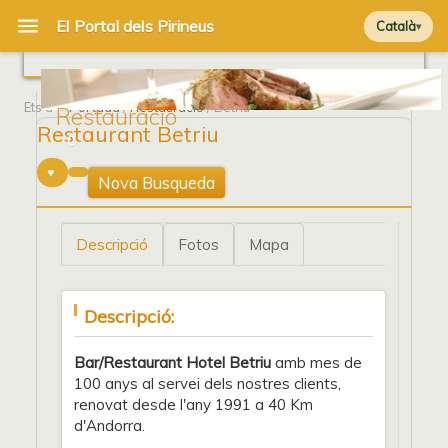
Català
Ets a
Portada
/
Restauració
/ Betriu
Restauració
Restaurant Betriu
0
Nova Busqueda
Descripció
Fotos
Mapa
Descripció:
Bar/Restaurant Hotel Betriu
amb mes de
100 anys al servei dels nostres clients,
renovat desde l'any 1991 a 40 Km
d'Andorra.