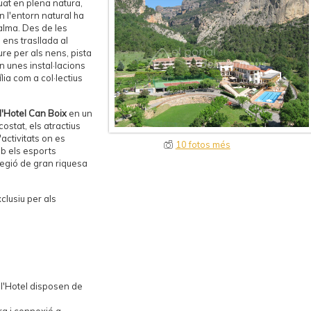
at en plena natura,
 l'entorn natural ha
calma. Des de les
 ens trasllada al
ure per als nens, pista
 en unes instal·lacions
ília com a col·lectius
l'Hotel Can Boix
en un
ostat, els atractius
'activitats on es
10 fotos més
mb els esports
regió de gran riquesa
xclusiu per als
 l'Hotel disposen de