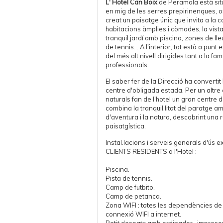
L' Hotel Can Boix
de Peramola està situ
en mig de les serres prepirinenques, on
creat un paisatge únic que invita a la 
habitacions àmplies i còmodes, la vista
tranquil jardí amb piscina, zones de lle
de tennis... A l'interior, tot està a punt
del més alt nivell dirigides tant a la fam
professionals.
El saber fer de la Direcció ha convertit
centre d'obligada estada. Per un altre c
naturals fan de l'hotel un gran centre d
combina la tranquil.litat del paratge a
d'aventura i la natura, descobrint una 
paisatgística.
Instal.lacions i serveis generals d'ús e
CLIENTS RESIDENTS a l'Hotel :
Piscina.
Pista de tennis.
Camp de futbito.
Camp de petanca.
Zona WIFI : totes les dependències de
connexió WIFI a internet.