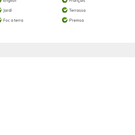
English
Français
Jardí
Terrassa
Foc a terra
Premsa