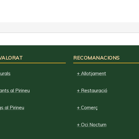
 VALORAT
RECOMANACIONS
urals
+ Allotjament
nts al Pirineu
+ Restauració
 al Pirineu
+ Comerç
+ Oci Nocturn