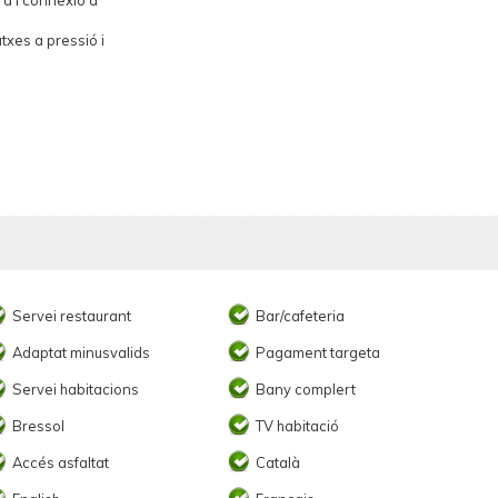
a i connexió a
txes a pressió i
Servei restaurant
Bar/cafeteria
Adaptat minusvalids
Pagament targeta
Servei habitacions
Bany complert
Bressol
TV habitació
Accés asfaltat
Català