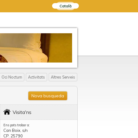
Català
Oci Nocturn
Activitats
Altres Serveis
Nova busqueda
Visita'ns
Ens pots trobar a:
Can Boix, s/n
CP. 25790