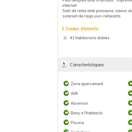
Petit despatx amb ordinador, impresor
internet.
Saló de relax amb presauna, sauna, du
solarium de raigs uva i relaxants.
Dades d'interés:
41 habitacions dobles
Característiques
Zona aparcament
Wifi
Ascensor
Bany a l'habitació
Piscina