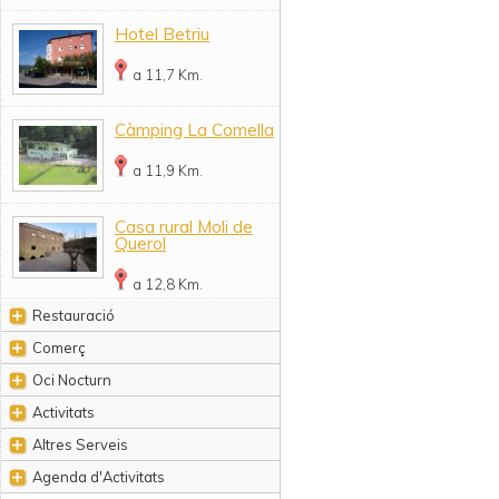
Hotel Betriu
a 11,7 Km.
Càmping La Comella
a 11,9 Km.
Casa rural Moli de
Querol
a 12,8 Km.
Restauració
Comerç
Oci Nocturn
Activitats
Altres Serveis
Agenda d'Activitats