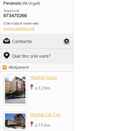
Peramola
(Alt Urgell)
Truca'ns al:
973470266
O bé visita el nostre web:
www.canboix.cat
Contacta
Que tinc a la vora?
Allotjament
Hostal Victor
a 3,2 Km.
Hostal Cal Ton
a 7,5 Km.