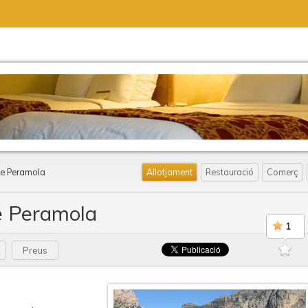
de Peramola
Allotjament
Restauració
Comerç
e Peramola
1
Preus