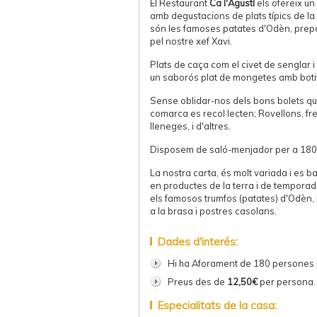
El Restaurant
Ca l'Agustí
els ofereix un
amb degustacions de plats típics de l
són les famoses patates d'Odèn, pre
pel nostre xef Xavi.
Plats de caça com el civet de senglar i
un saborós plat de mongetes amb boti
Sense oblidar-nos dels bons bolets q
comarca es recol·lecten; Rovellons, fr
lle
neges, i d'altres.
Disposem de saló-menjador per a 180
La nostra carta, és molt variada i es
en productes de la terra i de temporad
els famosos trumfos (patates) d'Odèn, 
a la brasa i postres casolans.
Dades d'interés:
Hi ha Aforament de 180 persones
Preus des de
12,50€
per persona.
Especialitats de la casa: