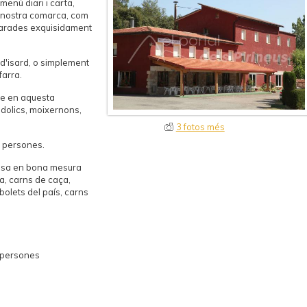
 menú diari i carta,
a nostra comarca, com
parades exquisidament
 d'isard, o simplement
farra.
ue en aquesta
edolics, moixernons,
3 fotos més
 persones.
 basa en bona mesura
a, carns de caça,
bolets del país, carns
 persones