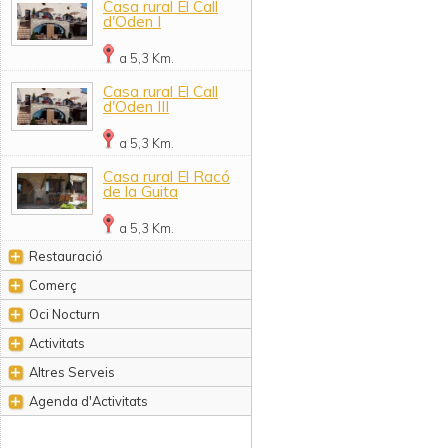
Casa rural El Call
d'Oden I
a 5,3 Km.
Casa rural El Call
d'Oden III
a 5,3 Km.
Casa rural El Racó
de la Guita
a 5,3 Km.
Restauració
Comerç
Oci Nocturn
Activitats
Altres Serveis
Agenda d'Activitats