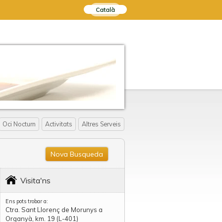
Català
Oci Nocturn
Activitats
Altres Serveis
Nova Busqueda
Visita'ns
Ens pots trobar a:
Ctra. Sant Llorenç de Morunys a
Organyà, km. 19 (L-401)