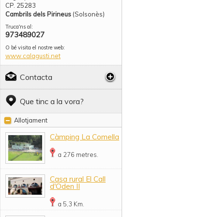
CP. 25283
Cambrils dels Pirineus
(Solsonès)
Truca'ns al:
973489027
O bé visita el nostre web:
www.calagusti.net
Contacta
Que tinc a la vora?
Allotjament
Càmping La Comella
a 276 metres.
Casa rural El Call
d'Oden II
a 5,3 Km.