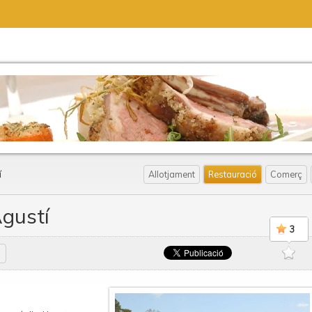
í
Allotjament
Restauració
Comerç
Agustí
3