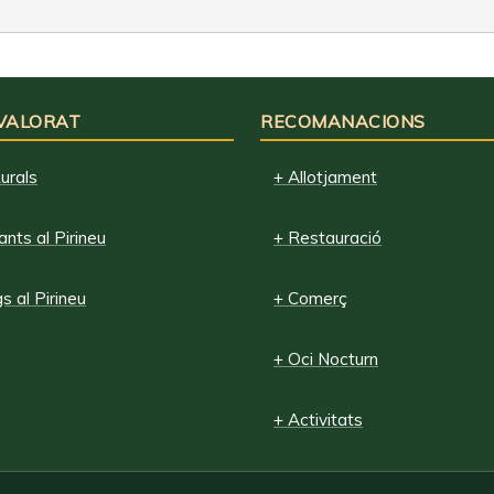
 VALORAT
RECOMANACIONS
urals
+ Allotjament
nts al Pirineu
+ Restauració
 al Pirineu
+ Comerç
+ Oci Nocturn
+ Activitats