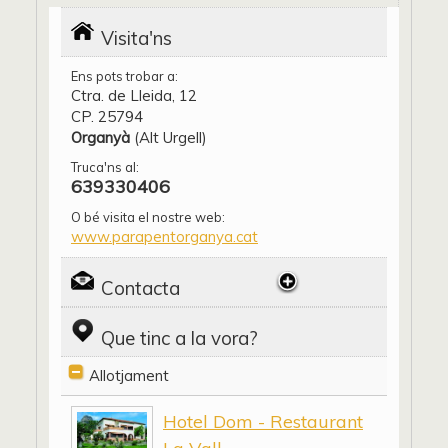
Visita'ns
Ens pots trobar a:
Ctra. de Lleida, 12
CP. 25794
Organyà
(Alt Urgell)
Truca'ns al:
639330406
O bé visita el nostre web:
www.parapentorganya.cat
Contacta
Que tinc a la vora?
Allotjament
Hotel Dom - Restaurant