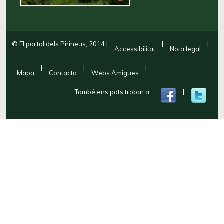
© El portal dels Pirineus, 2014
|
|
|
Accessibilitat
Nota legal
|
|
|
Mapa
Contacta
Webs Amigues
També ens pots trobar a:
|