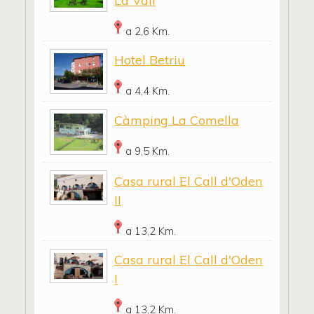
La Vall
a 2,6 Km.
Hotel Betriu
a 4,4 Km.
Càmping La Comella
a 9,5 Km.
Casa rural El Call d'Oden
II
a 13,2 Km.
Casa rural El Call d'Oden
I
a 13,2 Km.