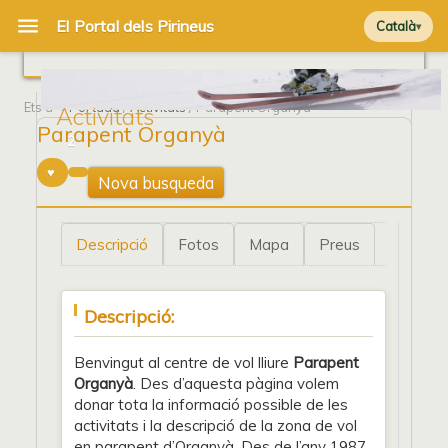
Català
Ets a
Portada
/
Activitats
/ Parapent Organyà
Activitats
Parapent Organyà
2
Nova busqueda
Descripció
Fotos
Mapa
Preus
Descripció:
Benvingut al centre de vol lliure
Parapent
Organyà
. Des d’aquesta pàgina volem
donar tota la informació possible de les
activitats i la descripció de la zona de vol
en parapent d’Organyà. Des de l’any 1987