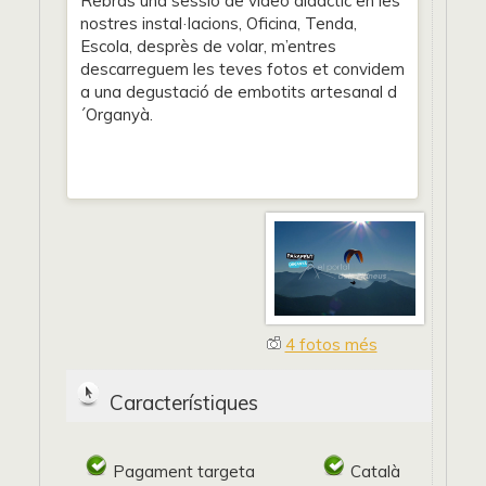
Rebràs una sessió de vídeo didàctic en les
nostres instal·lacions, Oficina, Tenda,
Escola, desprès de volar, m’entres
descarreguem les teves fotos et convidem
a una degustació de embotits artesanal d
´Organyà.
4 fotos més
Característiques
Pagament targeta
Català