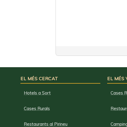
EL MÉS CERCAT
EL MÉS
Hotels a Sort
Cases R
Cases Rurals
Restaura
Restaurants al Pirineu
Campings