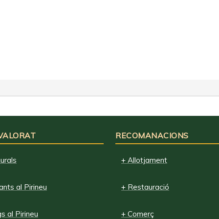
 VALORAT
RECOMANACIONS
urals
+ Allotjament
nts al Pirineu
+ Restauració
 al Pirineu
+ Comerç