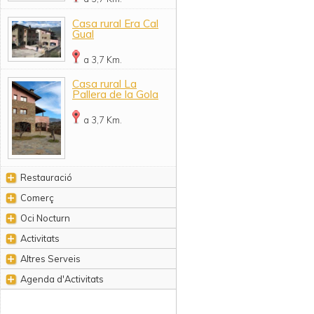
Casa rural Era Cal
Gual
a 3,7 Km.
Casa rural La
Pallera de la Gola
a 3,7 Km.
Restauració
Comerç
Oci Nocturn
Activitats
Altres Serveis
Agenda d'Activitats