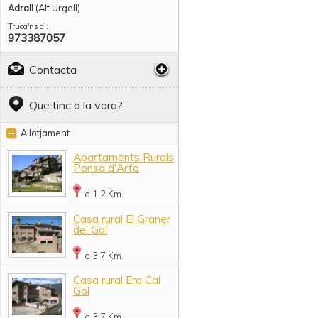
Adrall
(Alt Urgell)
Truca'ns al:
973387057
Contacta
Que tinc a la vora?
Allotjament
Apartaments Rurals
Ponsa d'Arfa
a 1,2 Km.
Casa rural El Graner
del Gol
a 3,7 Km.
Casa rural Era Cal
Gol
a 3,7 Km.