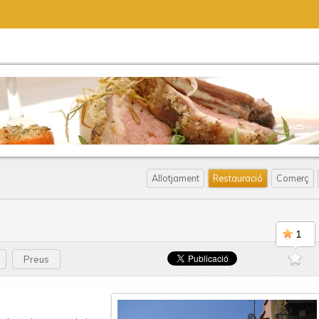
Allotjament
Restauració
Comerç
1
Preus