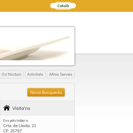
Català
Oci Nocturn
Activitats
Altres Serveis
Nova Busqueda
Visita'ns
Ens pots trobar a:
Crta. de Lleida, 21
CP. 25797