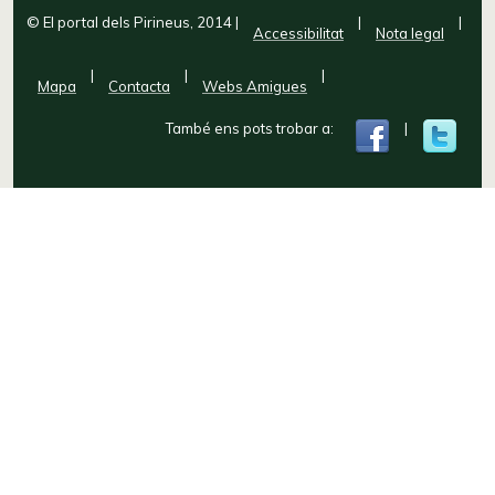
© El portal dels Pirineus, 2014
|
|
|
Accessibilitat
Nota legal
|
|
|
Mapa
Contacta
Webs Amigues
També ens pots trobar a:
|