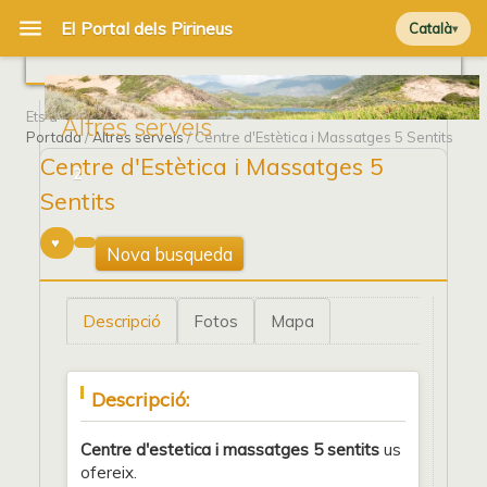
Català
Ets a
Altres serveis
Portada
/
Altres serveis
/ Centre d'Estètica i Massatges 5 Sentits
Centre d'Estètica i Massatges 5
2
Sentits
Nova busqueda
Descripció
Fotos
Mapa
Descripció:
Centre d'estetica i massatges 5 sentits
us
ofereix.