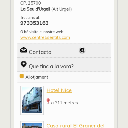
CP. 25700
La Seu d'Urgell
(Alt Urgell)
Truca'ns al:
973353163
O bé visita el nostre web:
www.centre5sentits.com
Contacta
Que tinc a la vora?
Allotjament
Hotel Nice
a 311 metres.
Casa rural El Graner del