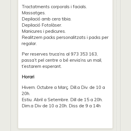
Tractatments corporals i facials.
Massatges.
Depilació amb cera tibia.
Depilació Fotolàser.
Manicures i pedicures.
Realitzem packs personalitzats i packs per
regalar.
Per reserves truca’ns al 973 353 163,
passa’t pel centre o bé envia’ns un mail,
t’estarem esperant.
Horari
Hivern. Octubre a Març. Dill.a Div. de 10 a
20h.
Estiu. Abril a Setembre. Dill de 15 a 20h.
Dim.a Div de 10 a 20h. Diss de 9 a 14h