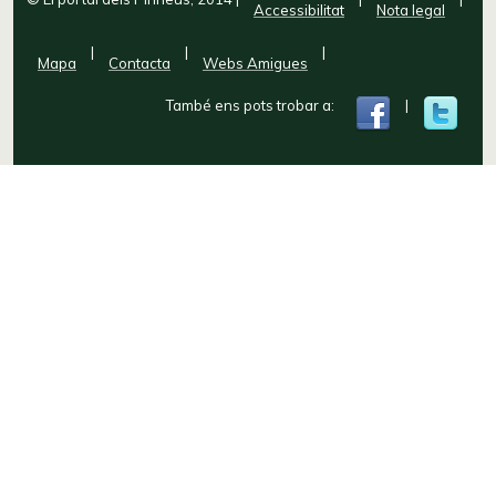
Accessibilitat
Nota legal
|
|
|
Mapa
Contacta
Webs Amigues
També ens pots trobar a:
|