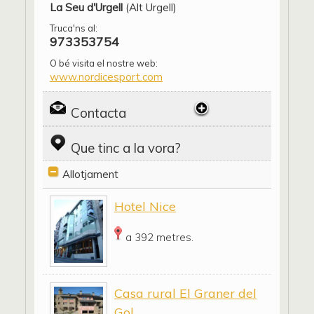
La Seu d'Urgell
(Alt Urgell)
Truca'ns al:
973353754
O bé visita el nostre web:
www.nordicesport.com
Contacta
Que tinc a la vora?
Allotjament
Hotel Nice
a 392 metres.
Casa rural El Graner del
Gol