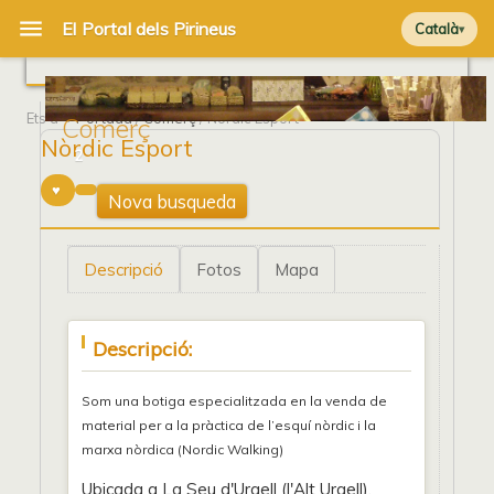
Català
Ets a
Portada
/
Comerç
/ Nòrdic Esport
Comerç
Nòrdic Esport
2
Nova busqueda
Descripció
Fotos
Mapa
Descripció:
Som una botiga especialitzada en la venda de
material per a la pràctica de l’esquí nòrdic i la
marxa nòrdica (Nordic Walking)
Ubicada a La Seu d'Urgell (l'Alt Urgell),