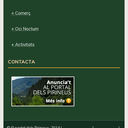
+ Comerç
+ Oci Nocturn
+ Activitats
CONTACTA
© El portal dels Pirineus, 2014
|
|
|