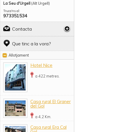
La Seu d'Urgell
(Alt Urgell)
Truca'ns al:
973351534
Contacta
Que tinc a la vora?
Allotjament
Hotel Nice
a 422 metres.
Casa rural El Graner
del Gol
a 4,2 Km.
Casa rural Era Cal
Gol