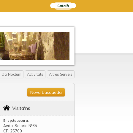
Català
Oci Nocturn
Activitats
Altres Serveis
Nova busqueda
Visita'ns
Ens pots trobar a:
Avda. Saloria Nº65
CP. 25700