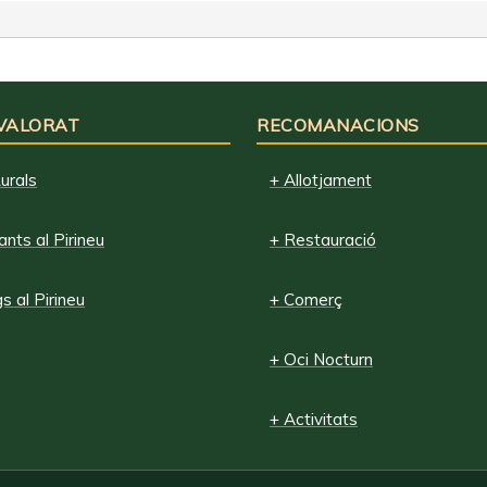
 VALORAT
RECOMANACIONS
urals
+ Allotjament
nts al Pirineu
+ Restauració
 al Pirineu
+ Comerç
+ Oci Nocturn
+ Activitats