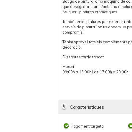
Botiga de pintura, amb màquina de colo
que desitgi al instant. Amb una amplia
bruguer i pintures cromàtiques.
També tenim pintures per exterior i inter
serveis de pintura i on us donem un p
compromís.
Tenim sprays i tots els complements per 
decoració.
Dissabtes tarda tancat
Horari
09:00h a 13:00h i de 17:00h a 20:00h
Característiques
Pagament targeta