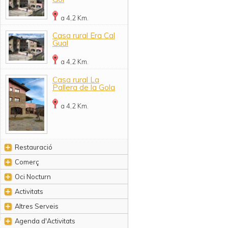
a 4,2 Km.
Casa rural Era Cal
Gual
a 4,2 Km.
Casa rural La
Pallera de la Gola
a 4,2 Km.
Restauració
Comerç
Oci Nocturn
Activitats
Altres Serveis
Agenda d'Activitats