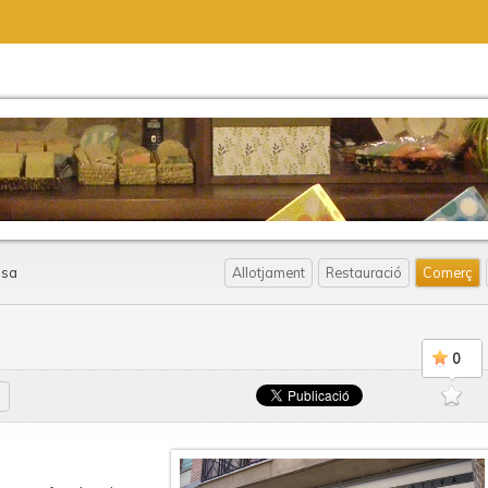
ssa
Allotjament
Restauració
Comerç
0