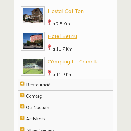
Hostal Cal Ton
a 7,5 Km.
Hotel Betriu
a 11,7 Km.
Càmping La Comella
a 11,9 Km.
Restauració
Comerç
Oci Nocturn
Activitats
Altres Serveis