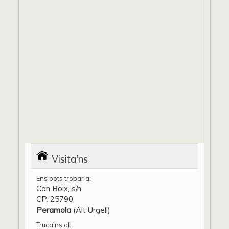
Visita'ns
Ens pots trobar a:
Can Boix, s/n
CP. 25790
Peramola
(Alt Urgell)
Truca'ns al: