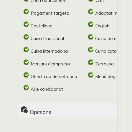
Zona aparcament
Wifi
Pagament targeta
Adaptat minusvàl
Castellano
English
Cuina tradicional
Cuina de mercat
Cuina internacional
Cuina catalana
Menjars d'empresa
Terrassa
Obert cap de setmana
Menú degustació
Aire condicionat
Opinions