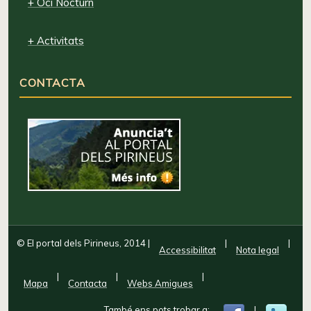
+ Oci Nocturn
+ Activitats
CONTACTA
© El portal dels Pirineus, 2014
|
|
|
Accessibilitat
Nota legal
|
|
|
Mapa
Contacta
Webs Amigues
També ens pots trobar a:
|