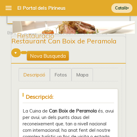
Català
Ets a
Portada
/
Restauració
/ Can Boix de Peramola
Restauració
Restaurant Can Boix de Peramola
2
Nova Busqueda
Descripció
Fotos
Mapa
Descripció:
La Cuina de
Can Boix de Peramola
és, avui
per avui, un dels punts claus del
reconeixement que, tan a nivell nacional
com internacional, ha anat fent del nostre
complex turístic un lloc de visita o estada