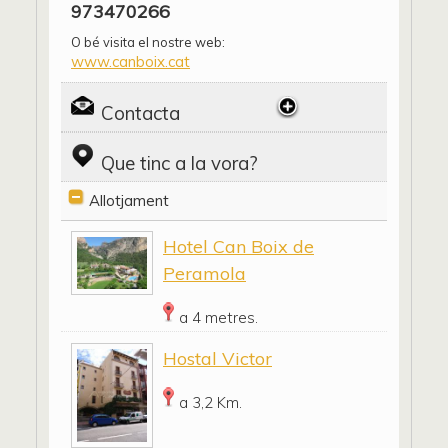
973470266
O bé visita el nostre web:
www.canboix.cat
Contacta
Que tinc a la vora?
Allotjament
Hotel Can Boix de
Peramola
a 4 metres.
Hostal Victor
a 3,2 Km.