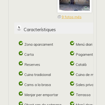
9 fotos més
Característiques
Zona aparcament
Menú diari
Carta
Pagament target
Reserves
Català
Cuina tradicional
Cuina de mercat
Carns a la brasa
Sales privades
Menjar per emportar
Terrassa
Obert cap de setmana
Menú degustació