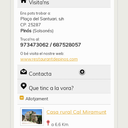
Visita'ns
Ens pots trobar a:
Plaça del Santuari, s/n
CP. 25287
Pinós
(Solsonés)
Truca'ns al:
973473062 / 687528057
O bé visita el nostre web:
www.restaurantdepinos.com
Contacta
Que tinc a la vora?
Allotjament
Casa rural Cal Miramunt
a 6,6 Km.