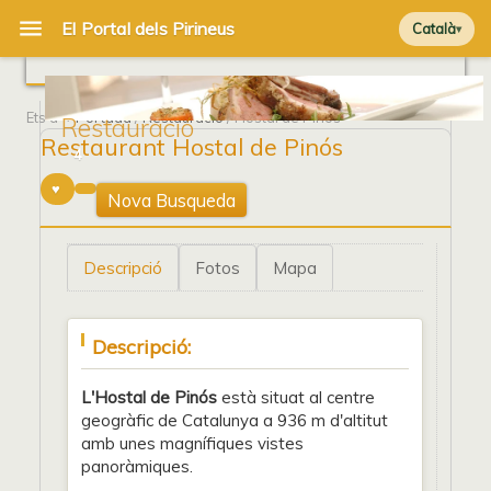
Català
Ets a
Portada
/
Restauració
/ Hostal de Pinós
Restauració
Restaurant Hostal de Pinós
4
Nova Busqueda
Descripció
Fotos
Mapa
Descripció:
L'Hostal de Pinós
està situat al centre
geogràfic de Catalunya a 936 m d'altitut
amb unes magnífiques vistes
panoràmiques.