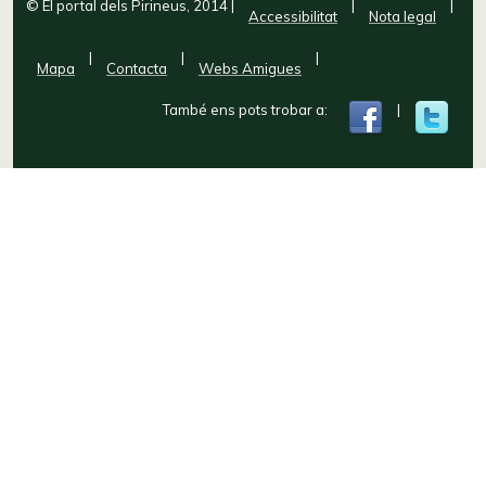
© El portal dels Pirineus, 2014
|
|
|
Accessibilitat
Nota legal
|
|
|
Mapa
Contacta
Webs Amigues
També ens pots trobar a:
|