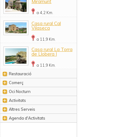
Miramunt
a 4,2 Km.
Casa rural Cal
Vilaseca
a 11,9 Km.
Casa rural La Torra
de Llobera I
a 11,9 Km.
Restauració
Comerç
Oci Nocturn
Activitats
Altres Serveis
Agenda d'Activitats