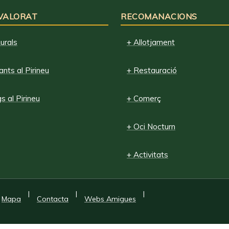
 VALORAT
RECOMANACIONS
urals
+ Allotjament
nts al Pirineu
+ Restauració
 al Pirineu
+ Comerç
+ Oci Nocturn
+ Activitats
|
|
|
Mapa
Contacta
Webs Amigues