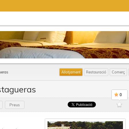
ueras
Allotjament
Restauració
Comerç
stagueras
0
Preus