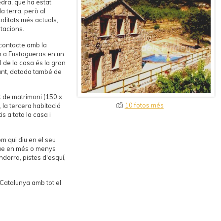
dra, que ha estat
a terra, però al
ditats més actuals,
itacions.
l contacte amb la
n a Fustagueras en un
l de la casa és la gran
junt, dotada també de
t de matrimoni (150 x
10 fotos més
, la tercera habitació
tis a tota la casa i
m qui diu en el seu
 que en més o menys
dorra, pistes d'esquí,
 Catalunya amb tot el