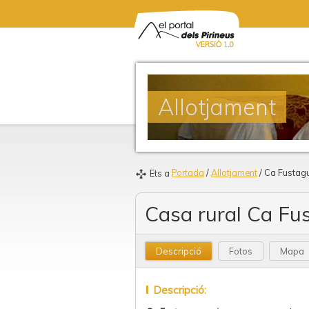
Allotjament
Portada
/
Allotjament
/ Ca Fustag
Ets a
Casa rural Ca Fu
Descripció
Fotos
Mapa
Descripció: