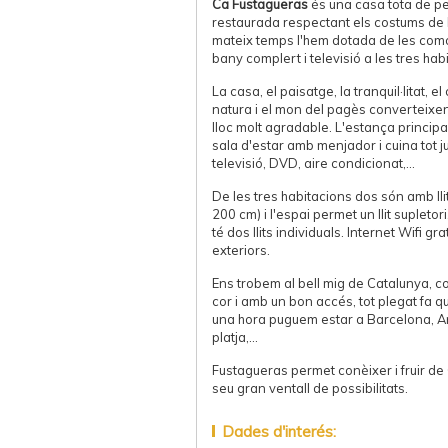
Ca Fustagueras
és una casa tota de pe
restaurada respectant els costums de l
mateix temps l'hem dotada de les como
bany complert i televisió a les tres hab
La casa, el paisatge, la tranquil·litat, e
natura i el mon del pagès converteixe
lloc molt agradable. L'estança principa
sala d'estar amb menjador i cuina tot 
televisió, DVD, aire condicionat,...
De les tres habitacions dos són amb lli
200 cm) i l'espai permet un llit supletori
té dos llits individuals. Internet Wifi gra
exteriors.
Ens trobem al bell mig de Catalunya, co
cor i amb un bon accés, tot plegat fa
una hora puguem estar a Barcelona, An
platja,...
Fustagueras permet conèixer i fruir de
seu gran ventall de possibilitats.
Dades d'interés: