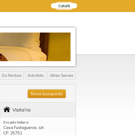
Català
Oci Nocturn
Activitats
Altres Serveis
Nova busqueda
Visita'ns
Ens pots trobar a:
Casa Fustagueras, s/n
CP. 25751