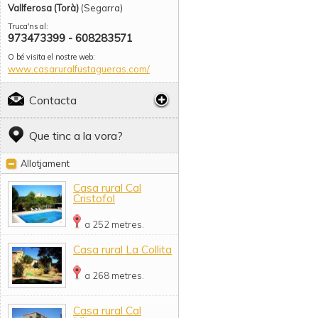
Vallferosa (Torà)
(Segarra)
Truca'ns al:
973473399 - 608283571
O bé visita el nostre web:
www.casaruralfustagueras.com/
Contacta
Que tinc a la vora?
Allotjament
Casa rural Cal
Cristofol
a 252 metres.
Casa rural La Collita
a 268 metres.
Casa rural Cal