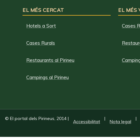
EL MÉS CERCAT
EL MÉS
Hotels a Sort
Cases R
Cases Rurals
Restaura
Restaurants al Pirineu
Campings
Campings al Pirineu
© El portal dels Pirineus, 2014
|
|
|
Accessibilitat
Nota legal