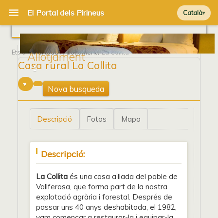
Català
Ets a
Portada
/
Allotjament
/ La Collita
Allotjament
Casa rural La Collita
1
Nova busqueda
Descripció
Fotos
Mapa
Descripció:
La Collita
és una casa aïllada del poble de
Vallferosa, que forma part de la nostra
explotació agrària i forestal. Després de
passar uns 40 anys deshabitada, el 1982,
vam començar a restaurar-la i equipar-la