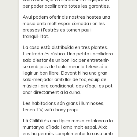
per poder acollir amb totes les garanties.
Avui podem oferir als nostres hostes una
masia amb molt espai, còmoda i on les
presses i l'estrès es tornen pau i
tranquil·litat.
La casa està distribuïda en tres plantes.
L'entrada és rústica. Una petita i acollidora
sala d'estar és un bon lloc per entretenir-
se amb jocs de taula, mirar la televisió o
llegir un bon llibre. Davant hi ha una gran
sala-menjador amb llar de foc, equip de
música i aire condicionat; des d'aqui es pot
anar directament a la cuina.
Les habitacions són grans i lluminoses,
tenen TV, wifi i bany propi.
La Collita
és una típica masia catalana a la
muntanya, aïllada i amb molt espai. Això
ens ha permès complementar la casa amb