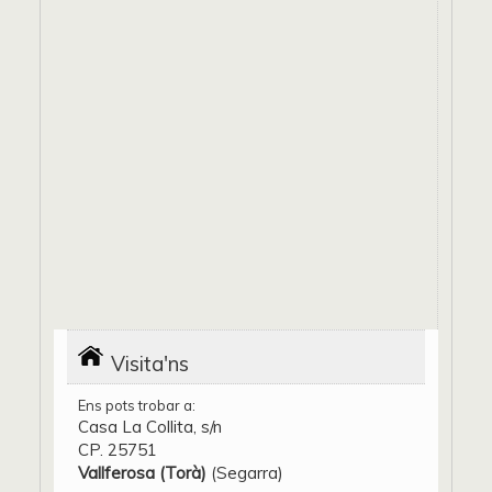
Visita'ns
Ens pots trobar a:
Casa La Collita, s/n
CP. 25751
Vallferosa (Torà)
(Segarra)