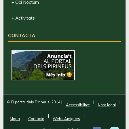
+ Oci Nocturn
+ Activitats
CONTACTA
© El portal dels Pirineus, 2014
|
|
|
Accessibilitat
Nota legal
|
|
|
Mapa
Contacta
Webs Amigues