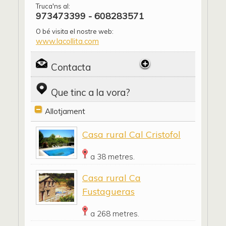
Truca'ns al:
973473399 - 608283571
O bé visita el nostre web:
www.lacollita.com
Contacta
Que tinc a la vora?
Allotjament
Casa rural Cal Cristofol
a 38 metres.
Casa rural Ca
Fustagueras
a 268 metres.