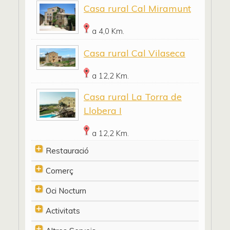
Casa rural Cal Miramunt
a 4,0 Km.
Casa rural Cal Vilaseca
a 12,2 Km.
Casa rural La Torra de
Llobera I
a 12,2 Km.
Restauració
Comerç
Oci Nocturn
Activitats