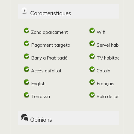
Característiques
Zona aparcament
Wifi
Pagament targeta
Servei habitacion
Bany a l'habitació
TV habitació
Accés asfaltat
Català
English
Français
Terrassa
Sala de jocs
Opinions