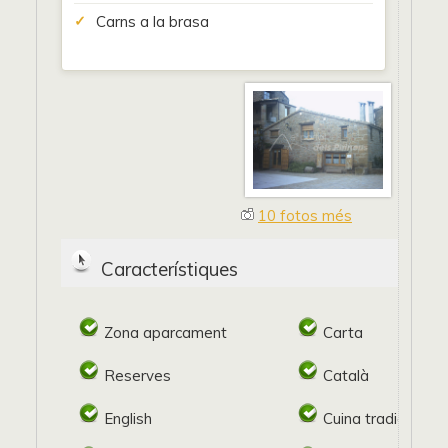
Carns a la brasa
10 fotos més
Característiques
Zona aparcament
Carta
Reserves
Català
English
Cuina tradicional