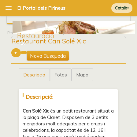
Català
Ets a
Portada
/
Restauració
/ Can Solé Xic
Restauració
Restaurant Can Solé Xic
10
Nova Busqueda
Descripció
Fotos
Mapa
Descripció:
Can Solé Xic
és un petit restaurant situat a
la plaça de Claret. Disposem de 3 petits
menjadors molt adequats per a grups i
celebracions, la capacitat és de 12, 16 i
fins a 25 persones, però també podem