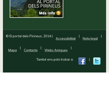
© El portal dels Pirineus, 2014
|
|
|
Accessibilitat
Nota legal
|
|
|
Mapa
Contacta
Webs Amigues
També ens pots trobar a:
|