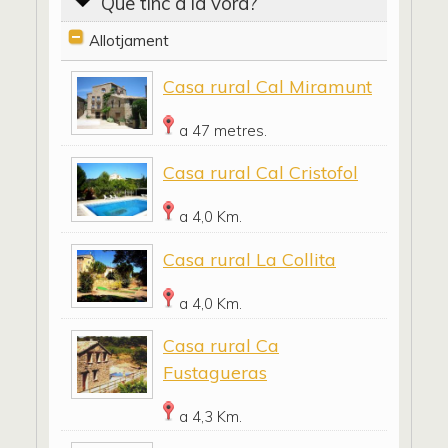
Que tinc a la vora?
Allotjament
Casa rural Cal Miramunt
a 47 metres.
Casa rural Cal Cristofol
a 4,0 Km.
Casa rural La Collita
a 4,0 Km.
Casa rural Ca
Fustagueras
a 4,3 Km.