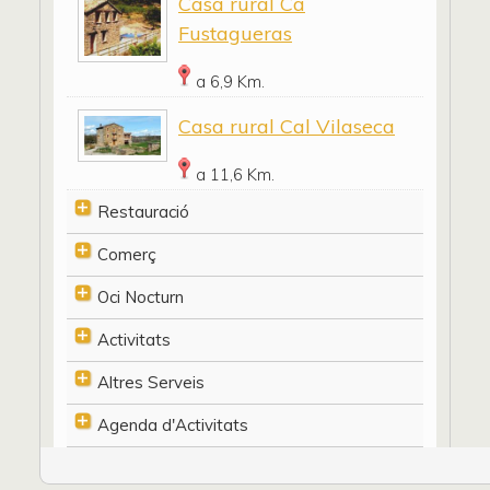
Casa rural Ca
Fustagueras
a 6,9 Km.
Casa rural Cal Vilaseca
a 11,6 Km.
Restauració
Comerç
Oci Nocturn
Activitats
Altres Serveis
Agenda d'Activitats