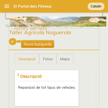
Català
Ets a
Portada
/
Altres serveis
/ Taller Agricola Noguerola
Altres serveis
Taller Agricola Noguerola
2
Nova busqueda
Descripció
Fotos
Mapa
Descripció:
Reparació de tot tipus de vehicles.