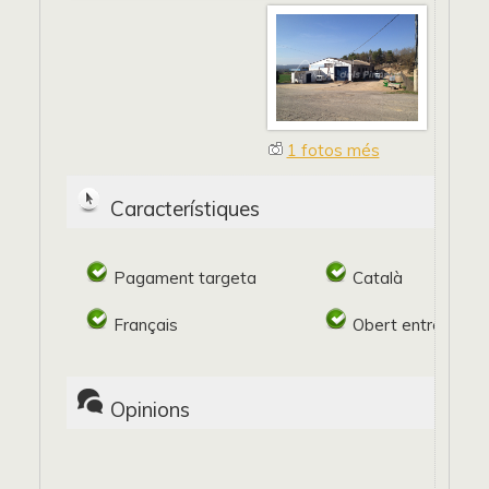
1 fotos més
Característiques
Pagament targeta
Català
Français
Obert entre setm
Opinions