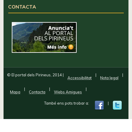
CONTACTA
© El portal dels Pirineus, 2014
|
|
|
Accessibilitat
Nota legal
|
|
|
Mapa
Contacta
Webs Amigues
També ens pots trobar a:
|