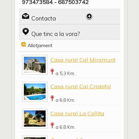
973473584 - 687503742
Contacta
Que tinc a la vora?
Allotjament
Casa rural Cal Miramunt
a 5,3 Km.
Casa rural Cal Cristofol
a 6,8 Km.
Casa rural La Collita
a 6,8 Km.