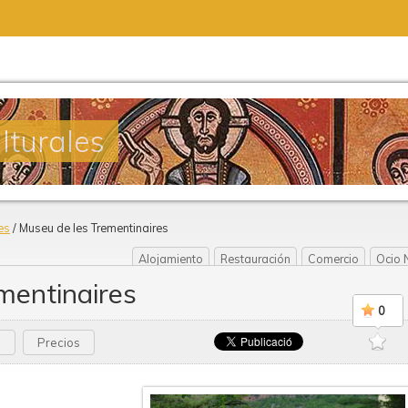
lturales
es
/ Museu de les Trementinaires
Alojamiento
Restauración
Comercio
Ocio 
mentinaires
0
a
Precios