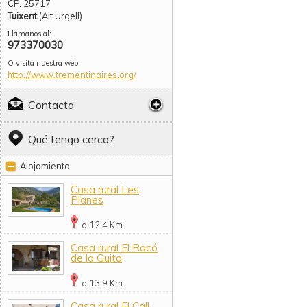
CP. 25717
Tuixent
(Alt Urgell)
Llámanos al:
973370030
O visita nuestra web:
http://www.trementinaires.org/
Contacta
Qué tengo cerca?
Alojamiento
Casa rural Les
Planes
a 12,4 Km.
Casa rural El Racó
de la Guita
a 13,9 Km.
Casa rural El Call