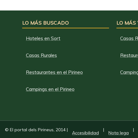
LO MÁS BUSCADO
LO MÁS
Hoteles en Sort
Casas R
Casas Rurales
Restaura
Restaurantes en el Pirineo
Campings
Campings en el Pirineo
© El portal dels Pirineus, 2014
|
|
|
Accesibilidad
Nota lega