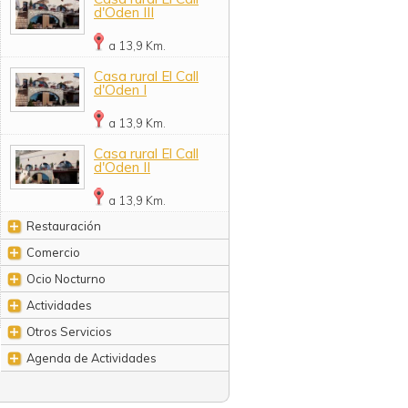
d'Oden III
a 13,9 Km.
Casa rural El Call
d'Oden I
a 13,9 Km.
Casa rural El Call
d'Oden II
a 13,9 Km.
Restauración
Comercio
Ocio Nocturno
Actividades
Otros Servicios
Agenda de Actividades