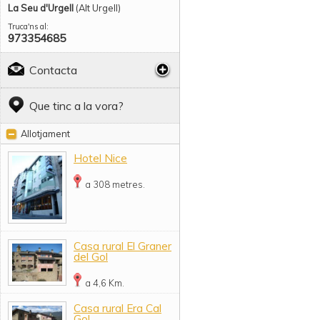
La Seu d'Urgell
(Alt Urgell)
Truca'ns al:
973354685
Contacta
Que tinc a la vora?
Allotjament
Hotel Nice
a 308 metres.
Casa rural El Graner
del Gol
a 4,6 Km.
Casa rural Era Cal
Gol