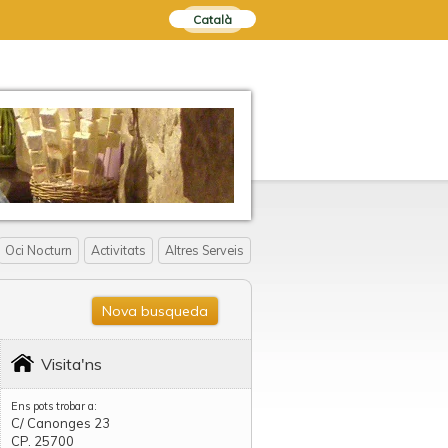
Català
Oci Nocturn
Activitats
Altres Serveis
Nova busqueda
Visita'ns
Ens pots trobar a:
C/ Canonges 23
CP. 25700