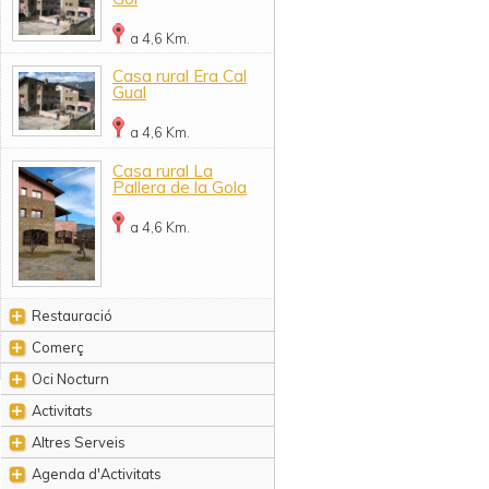
a 4,6 Km.
Casa rural Era Cal
Gual
a 4,6 Km.
Casa rural La
Pallera de la Gola
a 4,6 Km.
Restauració
Comerç
Oci Nocturn
Activitats
Altres Serveis
Agenda d'Activitats