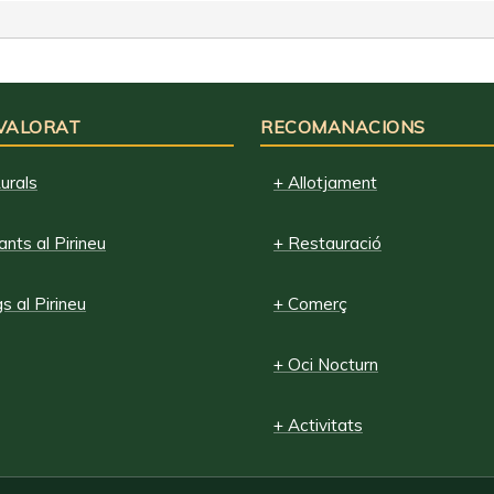
 VALORAT
RECOMANACIONS
urals
+ Allotjament
nts al Pirineu
+ Restauració
 al Pirineu
+ Comerç
+ Oci Nocturn
+ Activitats