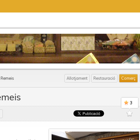
a Remeis
Allotjament
Restauració
Comerç
emeis
3