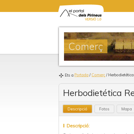
Comerç
Portada
/
Comerç
/ Herbodietétic
Ets a
Herbodietética R
Descripció
Fotos
Mapa
Descripció: