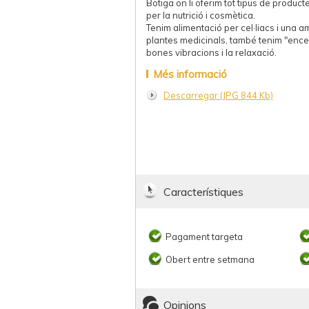
Botiga on li oferim tot tipus de product
per la nutrició i cosmètica.
Tenim alimentació per cel·liacs i una 
plantes medicinals, també tenim "encen
bones vibracions i la relaxació.
Més informació
Descarregar (JPG 844 Kb)
Característiques
Pagament targeta
Obert entre setmana
Opinions