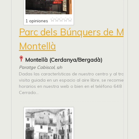
1 opiniones
Parc dels Búnquers de Marti
Montellà
Montellà (Cerdanya/Bergadà)
Paratge Cabiscol, s/n
Dadas las características de nuestro centro y al tratarse 
visita guiada en un espacio al aire libre, se recomienda co
horarios en nuestra web o bien en el teléfono 648 14 10 
Cerrado...