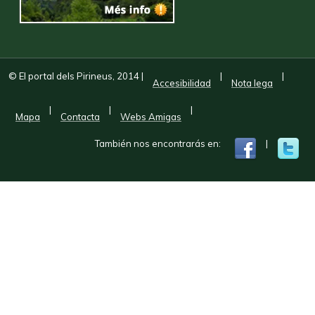
© El portal dels Pirineus, 2014
|
|
|
Accesibilidad
Nota lega
|
|
|
Mapa
Contacta
Webs Amigas
También nos encontrarás en:
|