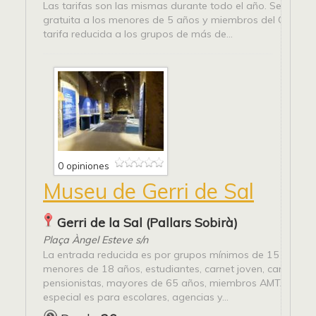
Las tarifas son las mismas durante todo el año. Se aplica 
gratuita a los menores de 5 años y miembros del Club Sup
tarifa reducida a los grupos de más de...
0 opiniones
Museu de Gerri de Sal
Gerri de la Sal (Pallars Sobirà)
Plaça Àngel Esteve s/n
La entrada reducida es por grupos mínimos de 15 person
menores de 18 años, estudiantes, carnet joven, carnet + 2
pensionistas, mayores de 65 años, miembros AMTAIC ... L
especial es para escolares, agencias y...