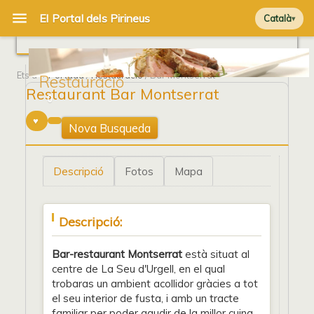
Català
Ets a
Portada
/
Restauració
/ Bar Montserrat
Restauració
Restaurant Bar Montserrat
0
Nova Busqueda
Descripció
Fotos
Mapa
Descripció:
Bar-restaurant Montserrat
està situat al
centre de La Seu d'Urgell, en el qual
trobaras un ambient acollidor gràcies a tot
el seu interior de fusta, i amb un tracte
familiar per poder gaudir de la millor cuina.