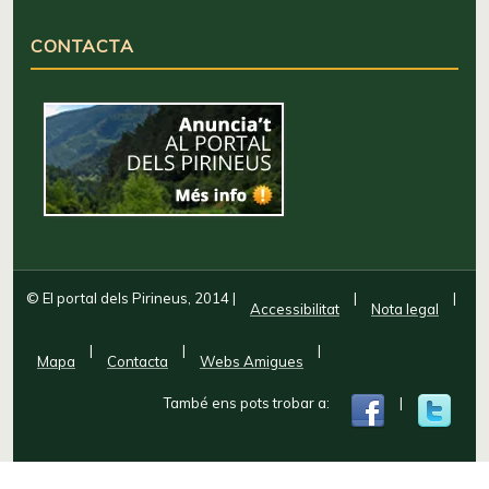
CONTACTA
© El portal dels Pirineus, 2014
|
|
|
Accessibilitat
Nota legal
|
|
|
Mapa
Contacta
Webs Amigues
També ens pots trobar a:
|