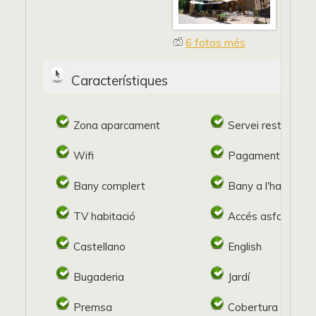
6 fotos més
Característiques
Zona aparcament
Servei restaurant
Wifi
Pagament target
Bany complert
Bany a l'habitació
TV habitació
Accés asfaltat
Castellano
English
Bugaderia
Jardí
Premsa
Cobertura mòbil