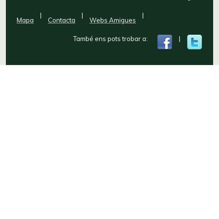
|
|
|
Mapa
Contacta
Webs Amigues
També ens pots trobar a:
|