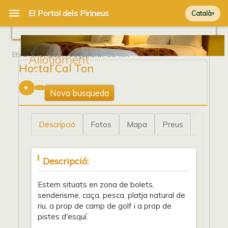
Català
Ets a
Portada
/
Allotjament
/ Cal Ton
Allotjament
Hostal Cal Ton
0
Nova busqueda
Descripció
Fotos
Mapa
Preus
Descripció:
Estem situats en zona de bolets,
senderisme, caça, pesca, platja natural de
riu, a prop de camp de golf i a prop de
pistes d'esquí.