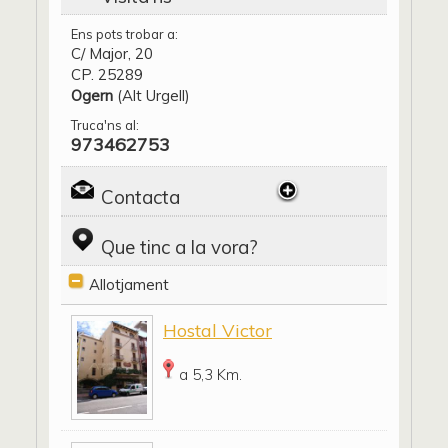
Ens pots trobar a:
C/ Major, 20
CP. 25289
Ogern
(Alt Urgell)
Truca'ns al:
973462753
Contacta
Que tinc a la vora?
Allotjament
Hostal Victor
a 5,3 Km.