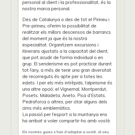
personal al client i la professionalitat, és la
nostra marca personal.
Des de Catalunya o des de tot el Pirineu i
Pre-pirineu, oferim la possibilitat de
realitzar els millors descensos de barrancs
del moment ja que és la nostra
especialitat. Organitzem excursions i
itineraris ajustats a la capacitat del client,
que pot acudir de forma individual o en
grup. El senderisme es pot practicar durant
tot l’any, a més de tenir una gran diversitat
de recorreguts és apte per a totes les
edats. I per els més intrèpids, l’alpinisme és
una altre opció, el Vignemal, Montperdut,
Posets, Maladeta, Aneto, Pica d’Estats,
Pedraforca o altres, per citar alguns dels
cims més emblemàtics.
La passió per l’esport a la muntanya ens
ha arribat a voler compartir-ho amb vostè.
Els nostres guies s’han d’adaptar a vostè, al seu