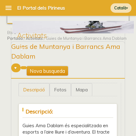
Català
Ets a
Activitats
Portada
/
Activitats
/ Guies de Muntanya i Barrancs Ama Dablam
Guies de Muntanya i Barrancs Ama
0
Dablam
Nova busqueda
Descripció
Fotos
Mapa
Descripció:
Guies Ama Dablam és especialitzada en
esports a l’aire lliure i d’aventura. El tracte