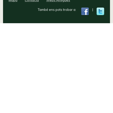
També ens pots trobar a:
|