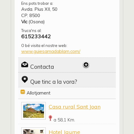
Ens pots trobar a:
Avda. Pius XII, 50
CP. 8500
Vic
(Osona)
Truca'ns al:
615233442
O bé visita el nostre web:
www.guiesamadablam.com/
Contacta
Que tinc a la vora?
Allotjament
Casa rural Sant Joan
a 58,1 Km.
Hotel Jaume