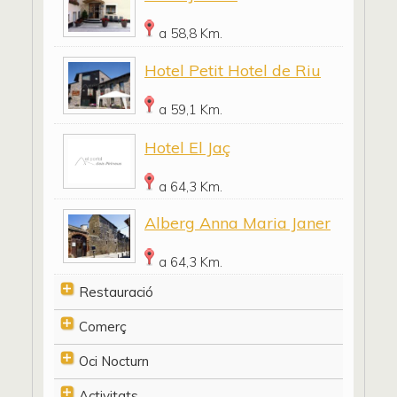
a 58,8 Km.
Hotel Petit Hotel de Riu
a 59,1 Km.
Hotel El Jaç
a 64,3 Km.
Alberg Anna Maria Janer
a 64,3 Km.
Restauració
Comerç
Oci Nocturn
Activitats