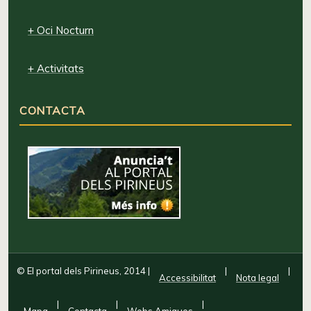
+ Oci Nocturn
+ Activitats
CONTACTA
© El portal dels Pirineus, 2014
|
|
|
Accessibilitat
Nota legal
|
|
|
Mapa
Contacta
Webs Amigues