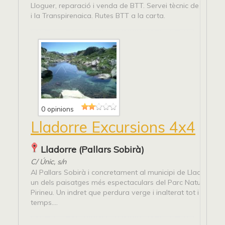
Lloguer, reparació i venda de BTT. Servei tècnic de la Ped
i la Transpirenaica. Rutes BTT a la carta.
0 opinions
Lladorre Excursions 4x4
Lladorre (Pallars Sobirà)
C/ Únic, s/n
Al Pallars Sobirà i concretament al municipi de Lladorre, h
un dels paisatges més espectaculars del Parc Natural de l´
Pirineu. Un indret que perdura verge i inalterat tot i el pas 
temps....