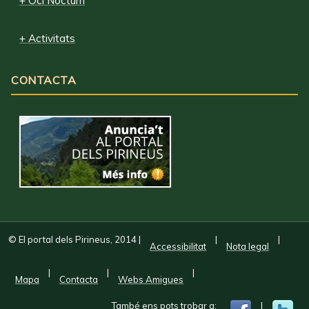
+ Oci Nocturn
+ Activitats
CONTACTA
© El portal dels Pirineus, 2014
|
|
|
Accessibilitat
Nota legal
|
|
|
Mapa
Contacta
Webs Amigues
També ens pots trobar a:
|