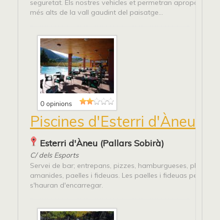
seguretat. Els nostres vehicles et permetran apropar-te als
més alts de la vall gaudint del paisatge...
0 opinions
Piscines d'Esterri d'Àneu
Esterri d'Àneu (Pallars Sobirà)
C/ dels Esports
Servei de bar; entrepans, pizzes, hamburgueses, plats co
amanides, paelles i fideuas. Les paelles i fideuas per a gr
s'hauran d'encarregar.