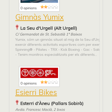
0 opinions
Gimnàs Yumix
La Seu d'Urgell (Alt Urgell)
C/ Germandat de St. Sebastià 1º Baixos
Yumix, sóm un gimnàs situat al mig de la Seu d'Urgell on 
exercir diferents activitats esportives com per exemple: -
Spinning® - Pilates - TRX - Kick Boxing - Gac - Sala de m
- Tenim monitros especialitzats per els diferents...
0 opinions
Esierri Bikes
Esterri d'Àneu (Pallars Sobirà)
Avda. Francesc Macià, 2 bxos