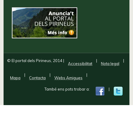
© El portal dels Pirineus, 2014
|
|
|
Accessibilitat
Nota legal
|
|
|
Mapa
Contacta
Webs Amigues
També ens pots trobar a:
|