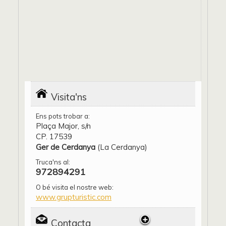
Visita'ns
Ens pots trobar a:
Plaça Major, s/n
CP. 17539
Ger de Cerdanya
(La Cerdanya)
Truca'ns al:
972894291
O bé visita el nostre web:
www.grupturistic.com
Contacta