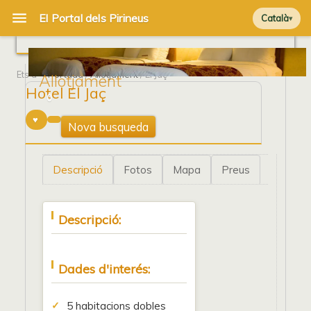
Català
Ets a
Portada
/
Allotjament
/ El Jaç
Allotjament
Hotel El Jaç
0
Nova busqueda
Descripció
Fotos
Mapa
Preus
Descripció:
Dades d'interés:
5 habitacions dobles