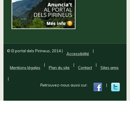
© El portal dels Pirineus, 2014
|
|
Accessibilité
|
|
|
Mentions légales
Plan du site
Contact
Sites amis
|
Retrouvez-nous aussi sur:
|