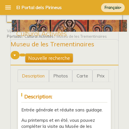
Français
Vous êtes à
Cultural Activités
Portada
/
Cultural Activités
/ Museu de les Trementinaires
Museu de les Trementinaires
0
Nouvelle recherche
Description
Photos
Carte
Prix
Description:
Entrée générale et réduite sans guidage.
Au printemps et en été, vous pouvez
compléter la visite au Musée de les