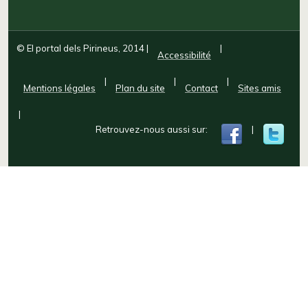
© El portal dels Pirineus, 2014
|
|
Accessibilité
|
|
|
Mentions légales
Plan du site
Contact
Sites amis
|
Retrouvez-nous aussi sur:
|