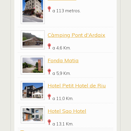
a 113 metros.
Càmping Pont d'Ardaix
a 4,6 Km.
Fonda Matia
a 5,9 Km.
Hotel Petit Hotel de Riu
a 11,0 Km.
Hotel Sao Hotel
a 13,1 Km.