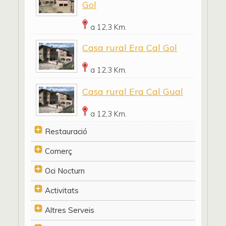
Gol
a 12,3 Km.
Casa rural Era Cal Gol
a 12,3 Km.
Casa rural Era Cal Gual
a 12,3 Km.
Restauració
Comerç
Oci Nocturn
Activitats
Altres Serveis