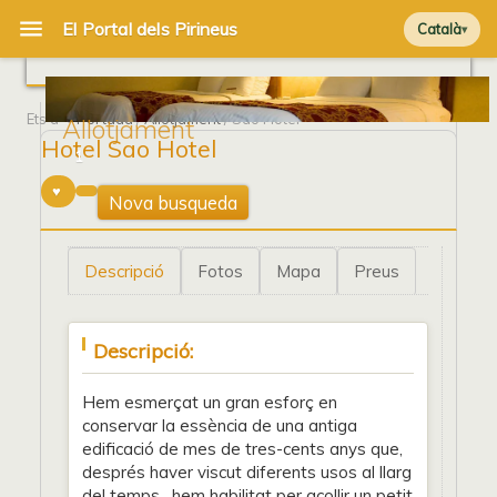
Català
Ets a
Portada
/
Allotjament
/ Sao Hotel
Allotjament
Hotel Sao Hotel
1
Nova busqueda
Descripció
Fotos
Mapa
Preus
Descripció:
Hem esmerçat un gran esforç en
conservar la essència de una antiga
edificació de mes de tres-cents anys que,
després haver viscut diferents usos al llarg
del temps , hem habilitat per acollir un petit