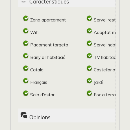
Característiques
Zona aparcament
Servei restaurant
Wifi
Adaptat minusval
Pagament targeta
Servei habitacion
Bany a l'habitació
TV habitació
Català
Castellano
Français
Jardí
Sala d'estar
Foc a terra
Opinions