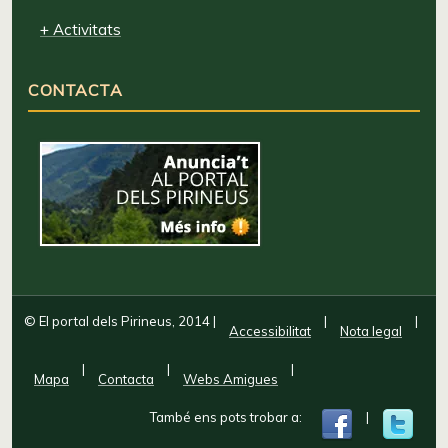
+ Activitats
CONTACTA
© El portal dels Pirineus, 2014
|
|
|
Accessibilitat
Nota legal
|
|
|
Mapa
Contacta
Webs Amigues
També ens pots trobar a:
|