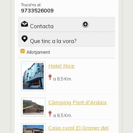
Truca'ns al:
9733526009
Contacta
Que tinc a la vora?
Allotjament
Hotel Nice
a 8,5 Km.
Càmping Pont d'Ardaix
a 8,5 Km.
Casa rural El Graner del