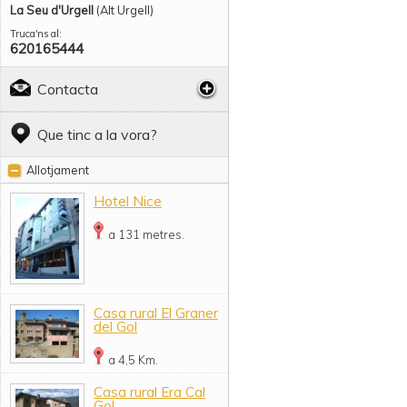
La Seu d'Urgell
(Alt Urgell)
Truca'ns al:
620165444
Contacta
Que tinc a la vora?
Allotjament
Hotel Nice
a 131 metres.
Casa rural El Graner
del Gol
a 4,5 Km.
Casa rural Era Cal
Gol