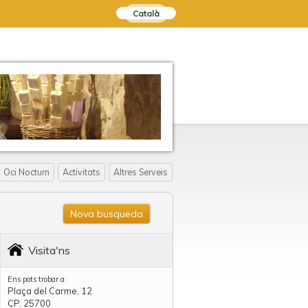
Català
Oci Nocturn
Activitats
Altres Serveis
Nova busqueda
Visita'ns
Ens pots trobar a:
Plaça del Carme, 12
CP. 25700