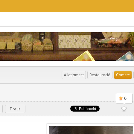
Allotjament
Restauració
Comerç
0
Preus