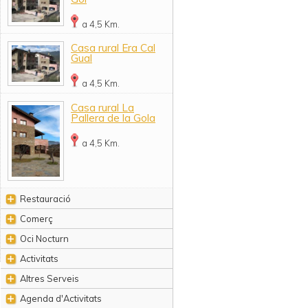
a 4,5 Km.
Casa rural Era Cal
Gual
a 4,5 Km.
Casa rural La
Pallera de la Gola
a 4,5 Km.
Restauració
Comerç
Oci Nocturn
Activitats
Altres Serveis
Agenda d'Activitats