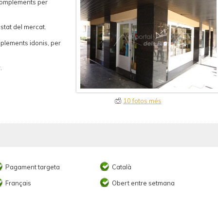
 complements per
costat del mercat.
mplements idonis, per
.
10 fotos més
Pagament targeta
Català
Français
Obert entre setmana