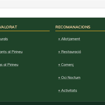
 VALORAT
RECOMANACIONS
urals
+ Allotjament
nts al Pirineu
+ Restauració
 al Pirineu
+ Comerç
+ Oci Nocturn
+ Activitats