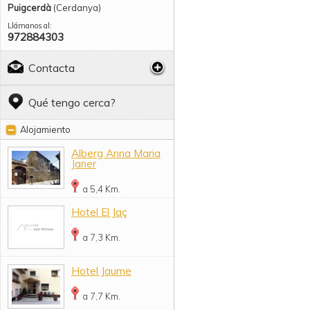
Puigcerdà
(Cerdanya)
Llámanos al:
972884303
Contacta
Qué tengo cerca?
Alojamiento
Alberg Anna Maria
Janer
a 5,4 Km.
Hotel El Jaç
a 7,3 Km.
Hotel Jaume
a 7,7 Km.