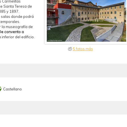
s Carmelitas
de Santa Teresa de
885 y 1897.
es salas donde podrá
 temporales.
 la museografía de
De convento a
inferior del edificio.
5 fotos más
Castellano