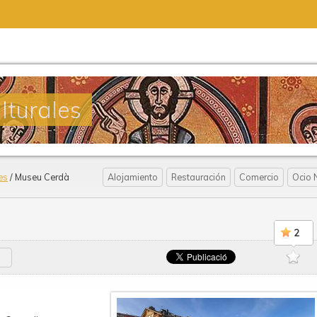
lturales
es
/ Museu Cerdà
Alojamiento
Restauración
Comercio
Ocio 
2
a