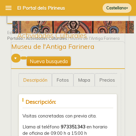
Castellano
Estás en
Actividades Culturales
Portada
/
Actividades Culturales
/ Museu de l'Antiga Farinera
Museu de l'Antiga Farinera
0
Nueva busqueda
Descripción
Fotos
Mapa
Precios
Descripción:
Visitas concretadas con previa cita.
Llama al teléfono
973351343
en horario
de oficina de 09:00 h a 15:00 h