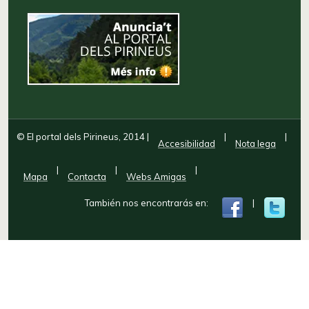
© El portal dels Pirineus, 2014
|
|
|
Accesibilidad
Nota lega
|
|
|
Mapa
Contacta
Webs Amigas
También nos encontrarás en:
|