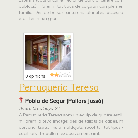
Estem situats al carrer Major de Sort, al centre comercial d
població. T'oferim tot tipus de calçats i complements per a
família. Des de bolsos, cinturons, plantilles, accessoris pel 
etc. Tenim un gran...
0 opinions
Perruqueria Teresa
Pobla de Segur (Pallars Jussà)
Avda. Catalunya 21
A Perruqueria Teresa som un equip de quatre estilistes qu
millorem la teva imatge; des de tallats de cabell, metxes i
personalitzats, fins a moldejats, recollits i tot tipus de tr
capil·lars. Treballem exclusivament amb...