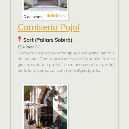
0 opinions
Carniseria Pujol
Sort (Pallars Sobirà)
C/ Major 21
El·laboració propia de tot tipus d'embotits, tenim corder i 
del pallars. Com a productes estrella, tenim la secallona, xo
girella, confitat i patés. Tenim una secció de productes ar
de tota la comarca, com formatges, igurts,...