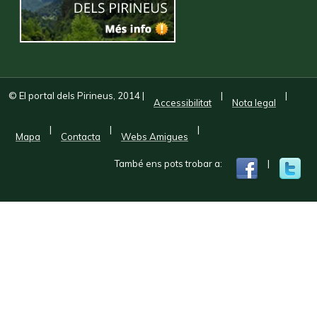
© El portal dels Pirineus, 2014
|
|
|
Accessibilitat
Nota legal
|
|
|
Mapa
Contacta
Webs Amigues
També ens pots trobar a:
|