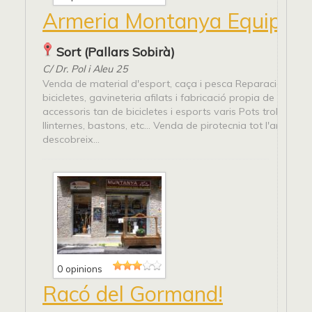
Armeria Montanya Equip
Sort (Pallars Sobirà)
C/ Dr. Pol i Aleu 25
Venda de material d'esport, caça i pesca Reparació d'arm
bicicletes, gavineteria afilats i fabricació propia de gavin
accessoris tan de bicicletes i esports varis Pots trobar fron
llinternes, bastons, etc... Venda de pirotecnia tot l'any Entra
descobreix...
0 opinions
Racó del Gormand!