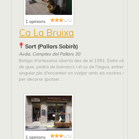
1 opinions
Ca La Bruixa
Sort (Pallars Sobirà)
Avda. Comptes del Pallars 30
Botiga d'artesania oberta des de el 1991. Entre oliveres, e
de guix, pedra de barrancs i el so de l'aigua, entrem a un 
singular ple d'encanteri on viatjar amb els nostres sentits.
per decorar (potser...
1 opinions