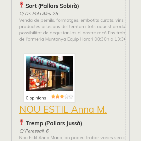
Sort (Pallars Sobirà)
C/ Dr. Pol i Aleu 25
Venda de pernils, formatges, embotits curats, vins i caves
productes artesans del territori i tots aquest productes ten
possibilitat de degustar-los al nostre racó Ens trobaràs a l'
de l'armeria Muntanya Equip Horari 08:30h a 13:30 i...
0 opinions
NOU ESTIL Anna M.
Tremp (Pallars Jussà)
C/ Peressall, 6
Nou Estil Anna Maria, on podeu trobar varies seccions: -