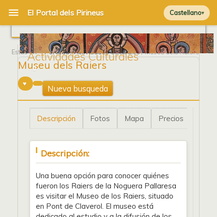
Castellano
Estás en
Portada
/
Actividades Culturales
/ Museu dels Raiers
Actividades Culturales
Museu dels Raiers
0
Nueva busqueda
Descripción
Fotos
Mapa
Precios
Descripción:
Una buena opción para conocer quiénes
fueron los Raiers de la Noguera Pallaresa
es visitar el Museo de los Raiers, situado
en Pont de Claverol. El museo está
dedicado al estudio y a la difusión de los