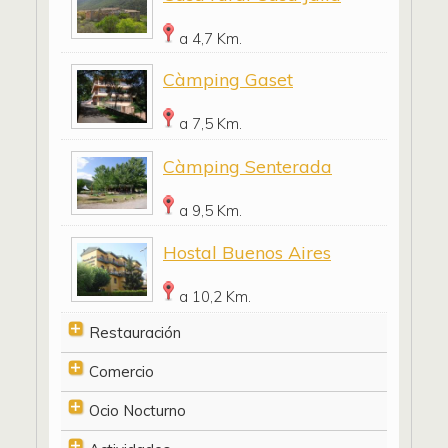
a 4,7 Km.
Càmping Gaset
a 7,5 Km.
Càmping Senterada
a 9,5 Km.
Hostal Buenos Aires
a 10,2 Km.
Restauración
Comercio
Ocio Nocturno