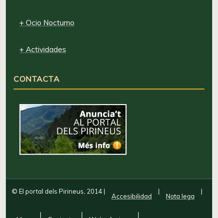
+ Ocio Nocturno
+ Actividades
CONTACTA
© El portal dels Pirineus, 2014
|
|
|
Accesibilidad
Nota lega
|
|
|