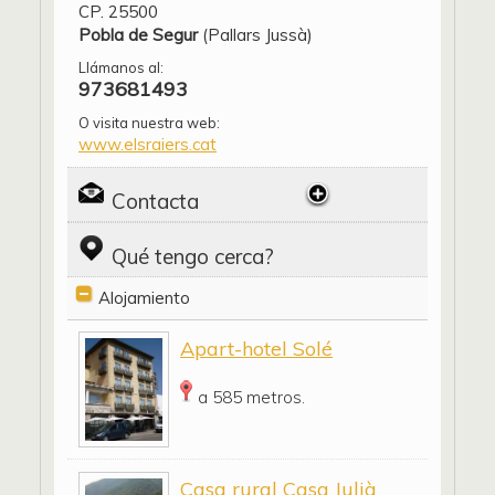
CP. 25500
Pobla de Segur
(Pallars Jussà)
Llámanos al:
973681493
O visita nuestra web:
www.elsraiers.cat
Contacta
Qué tengo cerca?
Alojamiento
Apart-hotel Solé
a 585 metros.
Casa rural Casa Julià