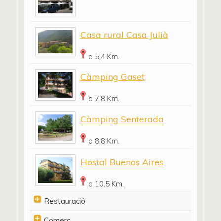
Casa rural Casa Julià
a 5,4 Km.
Càmping Gaset
a 7,8 Km.
Càmping Senterada
a 8,8 Km.
Hostal Buenos Aires
a 10,5 Km.
Restauració
Comerç