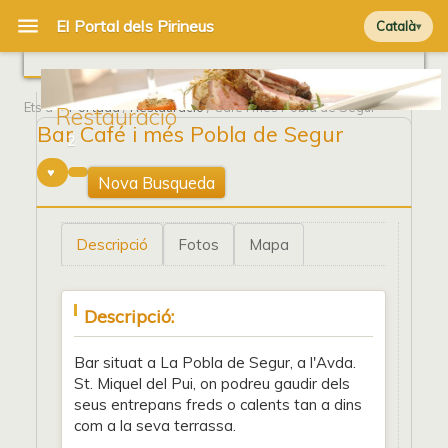
Català
Ets a
Portada
/
Restauració
/ Café i més Pobla de Segur
Restauració
Bar Café i més Pobla de Segur
2
Nova Busqueda
Descripció
Fotos
Mapa
Descripció:
Bar situat a La Pobla de Segur, a l'Avda.
St. Miquel del Pui, on podreu gaudir dels
seus entrepans freds o calents tan a dins
com a la seva terrassa.