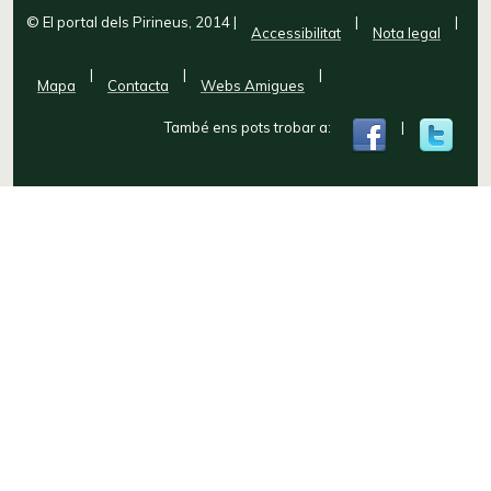
© El portal dels Pirineus, 2014
|
|
|
Accessibilitat
Nota legal
|
|
|
Mapa
Contacta
Webs Amigues
També ens pots trobar a:
|