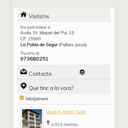
Visita'ns
Ens pots trobar a:
Avda. St. Miquel del Pui, 15
CP. 25500
La Pobla de Segur
(Pallars Jussà)
Truca'ns al:
973680251
Contacta
Que tinc a la vora?
Allotjament
Apart-hotel Solé
a 919 metres.