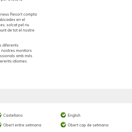
irineus Resort compta
ubicades en el
s, solcat pel riu
nt de tot el nostre
s diferents
ls nostres monitors
ofessionals amb més
erents idiomes.
Castellano
English
Obert entre setmana
Obert cap de setmana