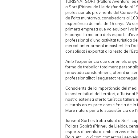
TURISNAT SORT (Pallars Aventura) és
a Sort (Pirineu de Lleida) fundada al 
professionals provinents del Canoe-Ka
de l'alta muntanya, coneixedors al 10
experiència de més de 15 anys. Va ser
primera empresa que va equipar i va int
Espanyol la majoria dels esports d'av
professional d'una activitat turística d
mercat anteriorment inexistent. En l'ac
consolidat i exportat a la resta de l'Esta
Amb l'experiència que donen els anys 
forma de treballar totalment personalit
renovada constantment, oferint un serv
professionalitat i seguretat reconeguda
Conscients de la importància del medi 
la sostenibilitat del territori, a Turisna
nostra extensa oferta turística tallers
culturals on es pren consciència de la 
Mare natura per a la subsistència de l'i
Turisnat Sort es troba situat a Sort, ca
Pallars Sobirà (Pirineu de Lleida), cen
esports d'aventura, amb serveis mèdics
Roja, etc..., així com comerços i serveis