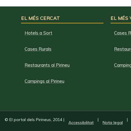
EL MÉS CERCAT
EL MÉS
Hotels a Sort
Cases R
Cases Rurals
Restaura
Restaurants al Pirineu
Campings
Campings al Pirineu
© El portal dels Pirineus, 2014
|
|
|
Accessibilitat
Nota legal