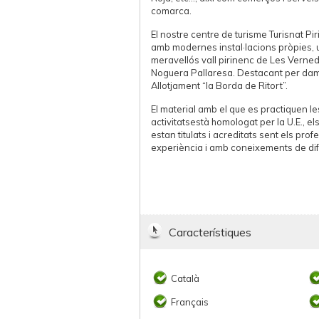
comarca.
El nostre centre de turisme Turisnat P
amb modernes instal·lacions pròpies, 
meravellós vall pirinenc de Les Vernede
Noguera Pallaresa. Destacant per damu
Allotjament “la Borda de Ritort”.
El material amb el que es practiquen le
activitatsestà homologat per la U.E., e
estan titulats i acreditats sent els pr
experiència i amb coneixements de dif
Característiques
Català
Français