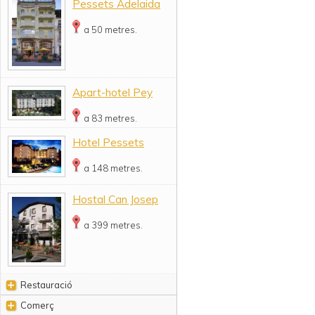
Pessets Adelaida
a 50 metres.
Apart-hotel Pey
a 83 metres.
Hotel Pessets
a 148 metres.
Hostal Can Josep
a 399 metres.
Restauració
Comerç