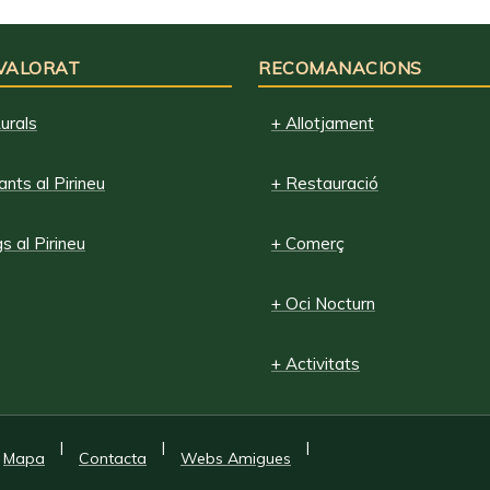
 VALORAT
RECOMANACIONS
urals
+ Allotjament
nts al Pirineu
+ Restauració
 al Pirineu
+ Comerç
+ Oci Nocturn
+ Activitats
|
|
|
Mapa
Contacta
Webs Amigues