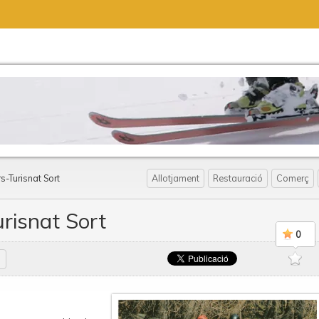
rs-Turisnat Sort
Allotjament
Restauració
Comerç
urisnat Sort
0