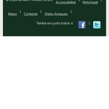
Accessibilitat
Nota legal
|
|
|
Mapa
Contacta
Webs Amigues
També ens pots trobar a:
|