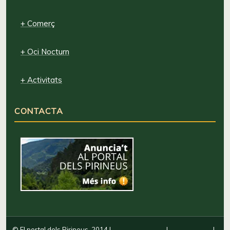
+ Comerç
+ Oci Nocturn
+ Activitats
CONTACTA
© El portal dels Pirineus, 2014
|
|
|