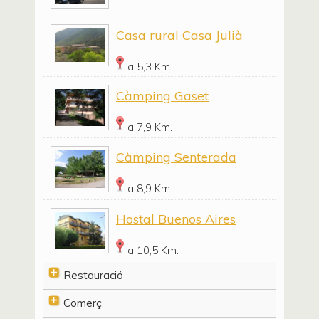
Casa rural Casa Julià
a 5,3 Km.
Càmping Gaset
a 7,9 Km.
Càmping Senterada
a 8,9 Km.
Hostal Buenos Aires
a 10,5 Km.
Restauració
Comerç