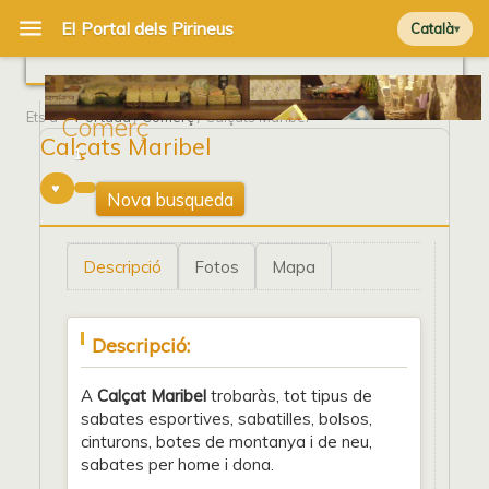
Català
Ets a
Portada
/
Comerç
/ Calçats Maribel
Comerç
Calçats Maribel
1
Nova busqueda
Descripció
Fotos
Mapa
Descripció:
A
C
alçat Maribel
trobaràs, tot tipus de
sabates esportives, sabatilles, bolsos,
cinturons, botes de montanya i de neu,
sabates per home i dona.