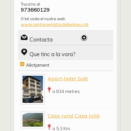
Truca'ns al:
973660129
O bé visita el nostre web:
www.centregeriatricdelpirineu.cat
Contacta
Que tinc a la vora?
Allotjament
Apart-hotel Solé
a 834 metres.
Casa rural Casa Julià
a 5,3 Km.