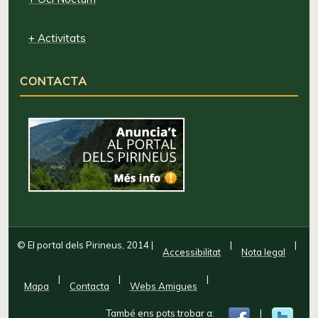
+ Activitats
CONTACTA
© El portal dels Pirineus, 2014
|
|
|
Accessibilitat
Nota legal
|
|
|
Mapa
Contacta
Webs Amigues
També ens pots trobar a:
|