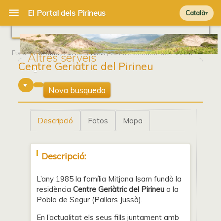
Català
Ets a
Portada
/
Altres serveis
/ Centre Geriàtric del Pirineu
Altres serveis
Centre Geriàtric del Pirineu
1
Nova busqueda
Descripció
Fotos
Mapa
Descripció:
L’any 1985 la família Mitjana Isarn fundà la
residència
Centre Geriàtric del Pirineu
a la
Pobla de Segur (Pallars Jussà).
En l’actualitat els seus fills juntament amb