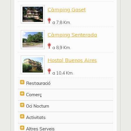
Càmping Gaset
a 7,8 Km.
Càmping Senterada
a 8,9 Km.
Hostal Buenos Aires
a 10,4 Km.
Restauració
Comerç
Oci Nocturn
Activitats
Altres Serveis