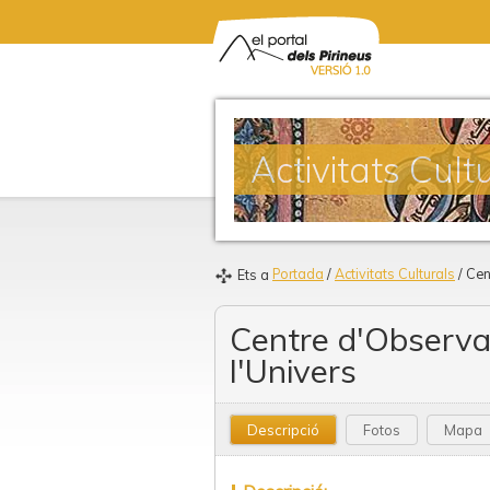
Activitats Cult
Portada
/
Activitats Culturals
/ Cen
Ets a
Centre d'Observa
l'Univers
Descripció
Fotos
Mapa