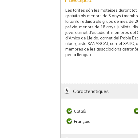
Descripció:
Les tarifes són les mateixes durant tot l
gratuïta als menors de 5 anys i membre
la tarifa reduïda als grups de més de
prèvia, menors de 18 anys, jubilats, di
jove, carnet d'estudiant, membres del
d'Amics de Lleida, carnet del Poble Es
alberguista XANASCAT, carnet XATIC, ca
membres de les associacions astronòm
per la llengua.
Característiques
Català
Français