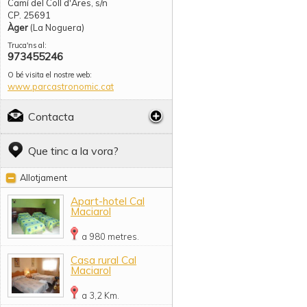
Camí del Coll d'Ares, s/n
CP. 25691
Àger
(La Noguera)
Truca'ns al:
973455246
O bé visita el nostre web:
www.parcastronomic.cat
Contacta
Que tinc a la vora?
Allotjament
Apart-hotel Cal
Maciarol
a 980 metres.
Casa rural Cal
Maciarol
a 3,2 Km.