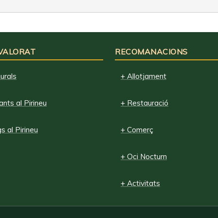
 VALORAT
RECOMANACIONS
urals
+ Allotjament
nts al Pirineu
+ Restauració
 al Pirineu
+ Comerç
+ Oci Nocturn
+ Activitats