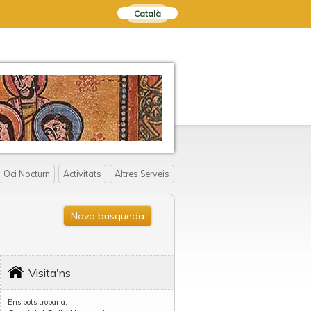
Català
Oci Nocturn
Activitats
Altres Serveis
Nova busqueda
Visita'ns
Ens pots trobar a: