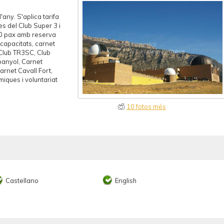
'any. S'aplica tarifa
s del Club Super 3 i
 20 pax amb reserva
scapacitats, carnet
 Club TR3SC, Club
panyol, Carnet
rnet Cavall Fort,
iques i voluntariat
10 fotos més
Castellano
English