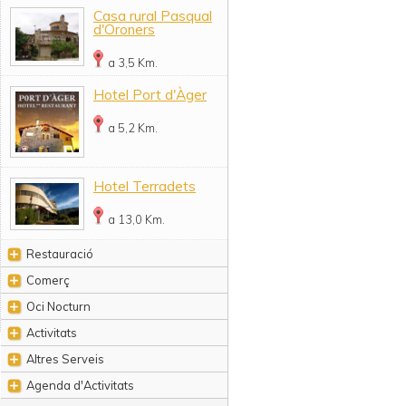
Casa rural Pasqual
d'Oroners
a 3,5 Km.
Hotel Port d'Àger
a 5,2 Km.
Hotel Terradets
a 13,0 Km.
Restauració
Comerç
Oci Nocturn
Activitats
Altres Serveis
Agenda d'Activitats