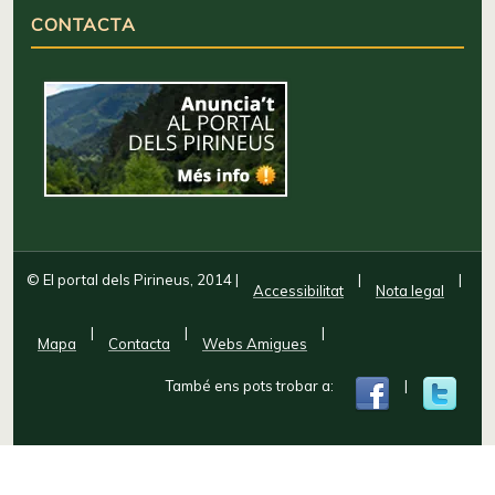
CONTACTA
© El portal dels Pirineus, 2014
|
|
|
Accessibilitat
Nota legal
|
|
|
Mapa
Contacta
Webs Amigues
També ens pots trobar a:
|