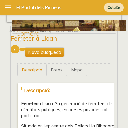
Català
Ets a
Portada
/
Comerç
/ Ferreteria Lloan
Comerç
Ferreteria Lloan
4
Nova busqueda
Descripció
Fotos
Mapa
Descripció:
Ferreteria Lloan
, 3a generació de ferreters al servei
d'entitats públiques, empreses privades i al
particular.
Situada en l'epicentre dels Pallars i la Ribagorça