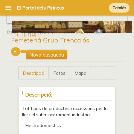
Català
Ets a
Portada
/
Comerç
/ Ferreteria Grup Trencalós
Comerç
Ferreteria Grup Trencalós
1
Nova busqueda
Descripció
Fotos
Mapa
Descripció:
Tot tipus de productes i accessoris per la
llar i el subministrament industrial
- Electrodomestics