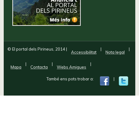
© El portal dels Pirineus, 2014
|
|
|
Accessibilitat
Nota legal
|
|
|
Mapa
Contacta
Webs Amigues
També ens pots trobar a:
|