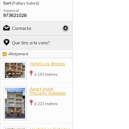
Sort
(Pallars Sobirà)
Truca'ns al:
973621028
Contacta
Que tinc a la vora?
Allotjament
Hotel Les Brases
a 193 metres.
Apart-hotel
Pessets Adelaida
a 221 metres.