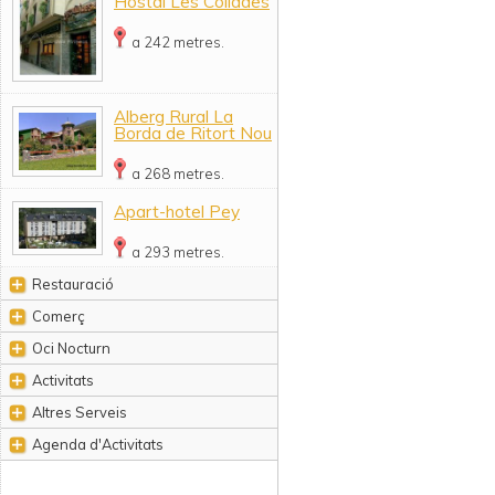
Hostal Les Collades
a 242 metres.
Alberg Rural La
Borda de Ritort Nou
a 268 metres.
Apart-hotel Pey
a 293 metres.
Restauració
Comerç
Oci Nocturn
Activitats
Altres Serveis
Agenda d'Activitats