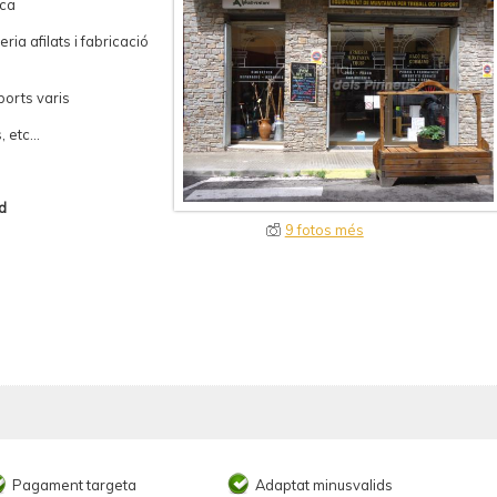
sca
ria afilats i fabricació
ports varis
 etc...
nd
9 fotos més
Pagament targeta
Adaptat minusvalids