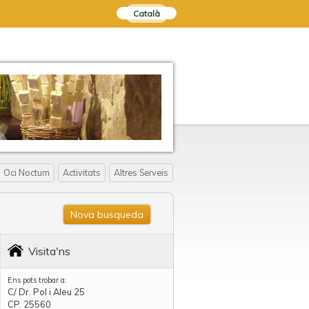
Català
Oci Nocturn
Activitats
Altres Serveis
Nova busqueda
Visita'ns
Ens pots trobar a:
C/ Dr. Pol i Aleu 25
CP. 25560