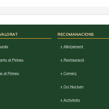
 VALORAT
RECOMANACIONS
urals
+ Allotjament
nts al Pirineu
+ Restauració
 al Pirineu
+ Comerç
+ Oci Nocturn
+ Activitats