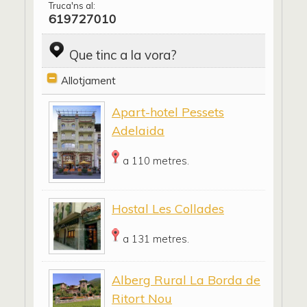
Truca'ns al:
619727010
Que tinc a la vora?
Allotjament
Apart-hotel Pessets
Adelaida
a 110 metres.
Hostal Les Collades
a 131 metres.
Alberg Rural La Borda de
Ritort Nou