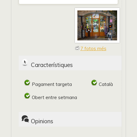
7 fotos més
Característiques
Pagament targeta
Català
Obert entre setmana
Opinions