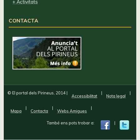
+ Activitats
CONTACTA
© El portal dels Pirineus, 2014
|
|
|
Accessibilitat
Nota legal
|
|
|
Mapa
Contacta
Webs Amigues
També ens pots trobar a:
|