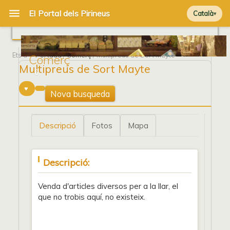
Català
Ets a
Portada
/
Comerç
/ Multipreus de Sort Mayte
Comerç
Multipreus de Sort Mayte
6
Nova busqueda
Descripció
Fotos
Mapa
Descripció:
Venda d'articles diversos per a la llar, el
que no trobis aquí, no existeix.