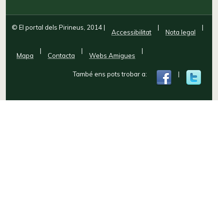
© El portal dels Pirineus, 2014
|
|
|
Accessibilitat
Nota legal
|
|
|
Mapa
Contacta
Webs Amigues
També ens pots trobar a:
|