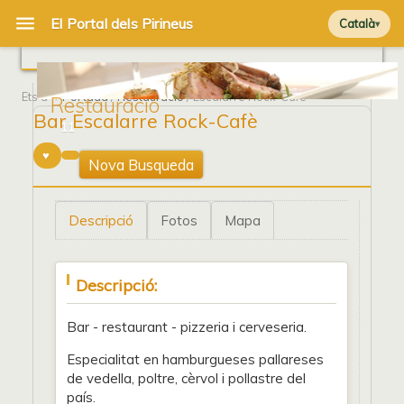
Català
Ets a
Portada
/
Restauració
/ Escalarre Rock-Cafè
Restauració
Bar Escalarre Rock-Cafè
11
Nova Busqueda
Descripció
Fotos
Mapa
Descripció:
Bar - restaurant - pizzeria i cerveseria.
Especialitat en hamburgueses pallareses
de vedella, poltre, cèrvol i pollastre del
país.