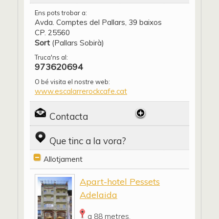
Ens pots trobar a:
Avda. Comptes del Pallars, 39 baixos
CP. 25560
Sort
(Pallars Sobirà)
Truca'ns al:
973620694
O bé visita el nostre web:
www.escalarrerockcafe.cat
Contacta
Que tinc a la vora?
Allotjament
Apart-hotel Pessets
Adelaida
a 88 metres.