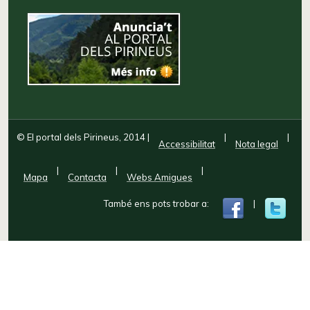
© El portal dels Pirineus, 2014
|
|
|
Accessibilitat
Nota legal
|
|
|
Mapa
Contacta
Webs Amigues
També ens pots trobar a:
|