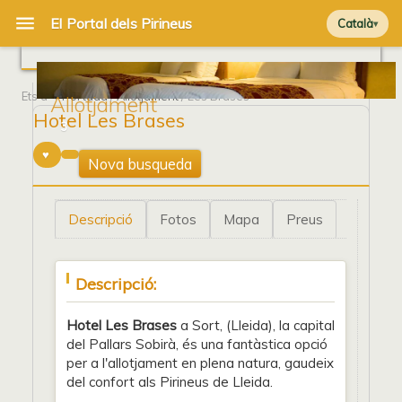
Català
Ets a
Portada
/
Allotjament
/ Les Brases
Allotjament
Hotel Les Brases
3
Nova busqueda
Descripció
Fotos
Mapa
Preus
Descripció:
Hotel Les Brases
a Sort, (Lleida), la capital
del Pallars Sobirà, és una fantàstica opció
per a l'allotjament en plena natura, gaudeix
del confort als Pirineus de Lleida.