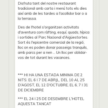
Disfruta tant del nostre restaurant
tradicional amb carta i menú tots els dies
així amb de les tardes a l'acollidor bar o a
la terrassa.
Des de l'hotel s'organitzen activitats
d'aventura com ràfting, esquí, quads, hípica
i sortides al Parc Nacional d'Aigüestortes.
Sort és l'epicentre comercial de la regió,
lloc on es poden donar passeigs tranquils,
amb parcs per a nen ... Un lloc per oblidar-
vos de tot durant les vacances.
*** HI HA UNA ESTADA MlNIMA DE 2
NITS: EL 6 I 7 DE ABRJL, DEL 10 AL 25
D'AGOST, EL 12 D'OCTUBRE, EL 6, 7 I 31
DE DlCIEMBRE
*** EL 24 I 25 DE DESEMBRE L'HOTEL
AQUESTA TANCAT