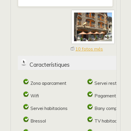
10 fotos més
Característiques
Zona aparcament
Servei restaurant
Wifi
Pagament target
Servei habitacions
Bany complert
Bressol
TV habitació