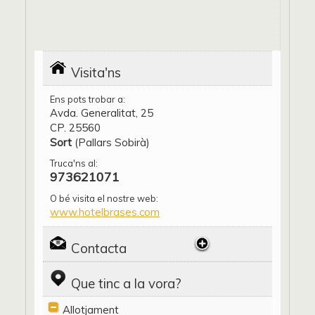
Visita'ns
Ens pots trobar a:
Avda. Generalitat, 25
CP. 25560
Sort
(Pallars Sobirà)
Truca'ns al:
973621071
O bé visita el nostre web:
www.hotelbrases.com
Contacta
Que tinc a la vora?
Allotjament