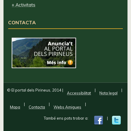
+ Activitats
CONTACTA
© El portal dels Pirineus, 2014
|
|
|
Accessibilitat
Nota legal
|
|
|
Mapa
Contacta
Webs Amigues
També ens pots trobar a:
|