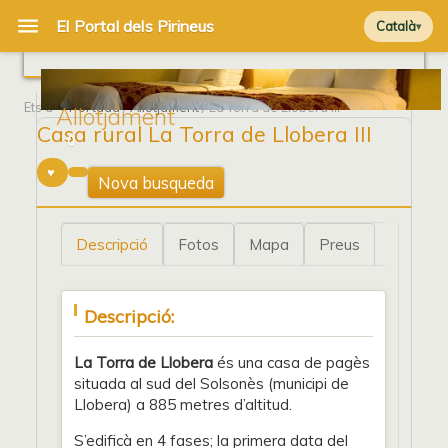
Català
Ets a
Portada
/
Allotjament
/ La Torra de Llobera III
Allotjament
Casa rural La Torra de Llobera III
0
Nova busqueda
Descripció
Fotos
Mapa
Preus
Descripció:
La Torra de Llobera
és una casa de pagès
situada al sud del Solsonès (municipi de
Llobera) a 885 metres d’altitud.
S’edificà en 4 fases; la primera data del