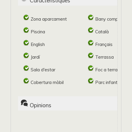
Característiques
Zona aparcament
Bany complert
Piscina
Català
English
Français
Jardí
Terrassa
Sala d'estar
Foc a terra
Cobertura mòbil
Parc infantil
Opinions