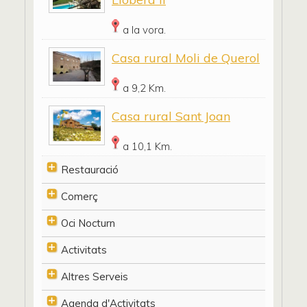
a la vora.
Casa rural Moli de Querol
a 9,2 Km.
Casa rural Sant Joan
a 10,1 Km.
Restauració
Comerç
Oci Nocturn
Activitats
Altres Serveis
Agenda d'Activitats