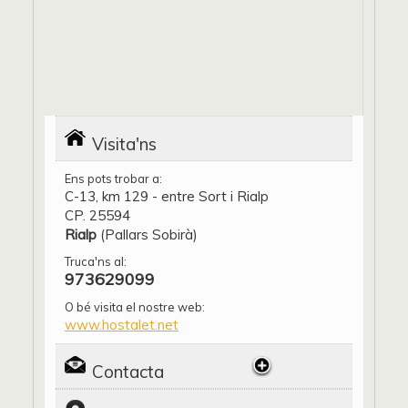
Visita'ns
Ens pots trobar a:
C-13, km 129 - entre Sort i Rialp
CP. 25594
Rialp
(Pallars Sobirà)
Truca'ns al:
973629099
O bé visita el nostre web:
www.hostalet.net
Contacta