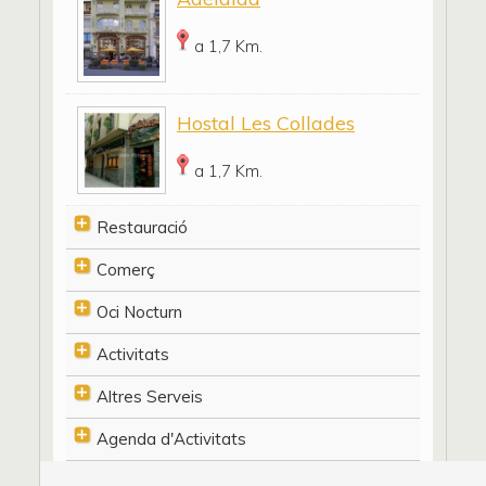
a 1,7 Km.
Hostal Les Collades
a 1,7 Km.
Restauració
Comerç
Oci Nocturn
Activitats
Altres Serveis
Agenda d'Activitats