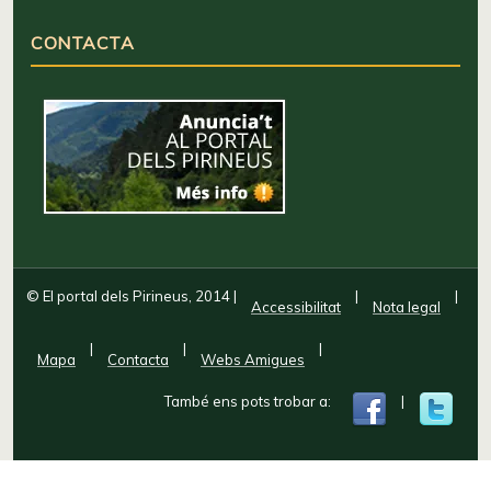
CONTACTA
© El portal dels Pirineus, 2014
|
|
|
Accessibilitat
Nota legal
|
|
|
Mapa
Contacta
Webs Amigues
També ens pots trobar a:
|