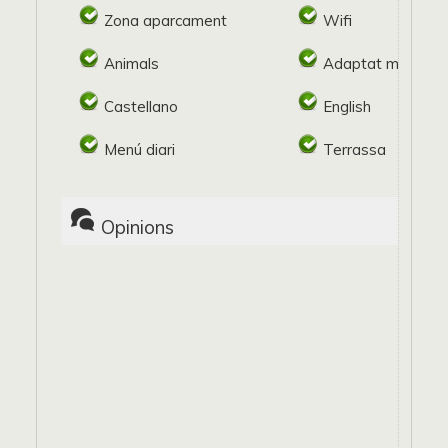
Zona aparcament
Wifi
Animals
Adaptat minusvàl
Castellano
English
Menú diari
Terrassa
Opinions