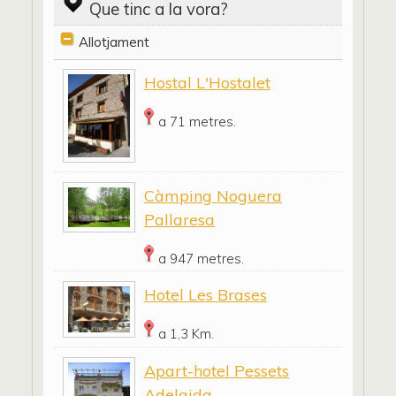
Que tinc a la vora?
Allotjament
Hostal L'Hostalet
a 71 metres.
Càmping Noguera
Pallaresa
a 947 metres.
Hotel Les Brases
a 1,3 Km.
Apart-hotel Pessets
Adelaida