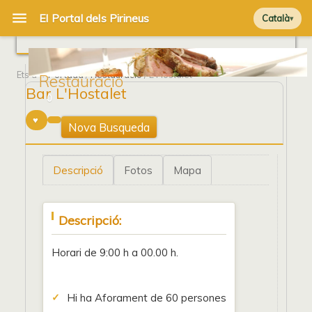
Català
Ets a
Portada
/
Restauració
/ L'Hostalet
Restauració
Bar L'Hostalet
0
Nova Busqueda
Descripció
Fotos
Mapa
Descripció:
Horari de 9:00 h a 00.00 h.
Hi ha Aforament de 60 persones