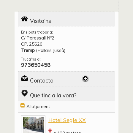
Visita'ns
Ens pots trobar a:
C/ Peressall Nº2
CP. 25620
Tremp
(Pallars Jussà)
Truca'ns al:
973650458
Contacta
Que tinc a la vora?
Allotjament
Hotel Segle XX