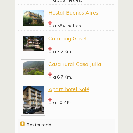
a 108 metres.
Hostal Buenos Aires
a 584 metres.
Càmping Gaset
a 3,2 Km.
Casa rural Casa Julià
a 8,7 Km.
Apart-hotel Solé
a 10,2 Km.
Restauració