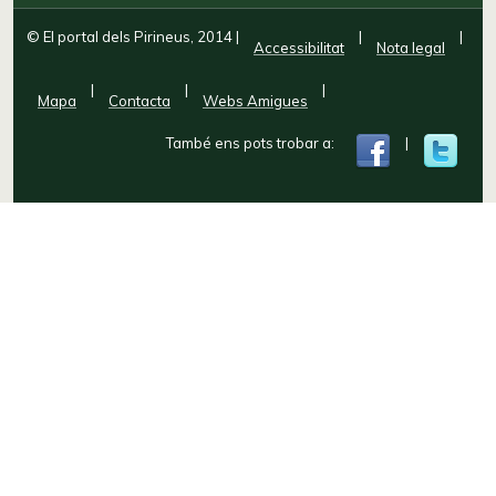
© El portal dels Pirineus, 2014
|
|
|
Accessibilitat
Nota legal
|
|
|
Mapa
Contacta
Webs Amigues
També ens pots trobar a:
|