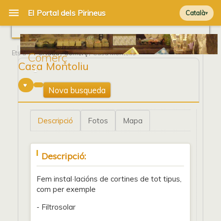
Català
Ets a
Portada
/
Comerç
/ Casa Montoliu
Comerç
Casa Montoliu
1
Nova busqueda
Descripció
Fotos
Mapa
Descripció:
Fem instal·lacións de cortines de tot tipus,
com per exemple
- Filtrosolar