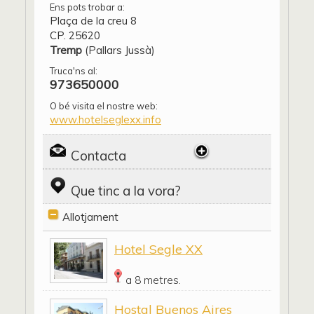
Ens pots trobar a:
Plaça de la creu 8
CP. 25620
Tremp
(Pallars Jussà)
Truca'ns al:
973650000
O bé visita el nostre web:
www.hotelseglexx.info
Contacta
Que tinc a la vora?
Allotjament
Hotel Segle XX
a 8 metres.
Hostal Buenos Aires