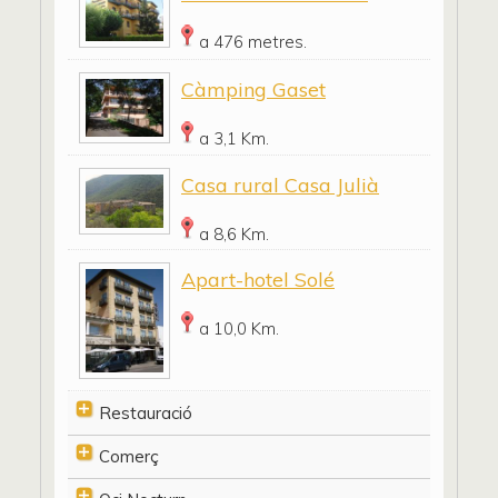
a 476 metres.
Càmping Gaset
a 3,1 Km.
Casa rural Casa Julià
a 8,6 Km.
Apart-hotel Solé
a 10,0 Km.
Restauració
Comerç