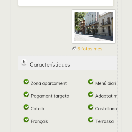
6 fotos més
Característiques
Zona aparcament
Menú diari
Pagament targeta
Adaptat minusvàl
Català
Castellano
Français
Terrassa