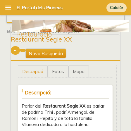
Català
Ets a
Portada
/
Restauració
/ Segle XX
Restauració
Restaurant Segle XX
0
Nova Busqueda
Descripció
Fotos
Mapa
Descripció:
Parlar del
Restaurant Segle XX
es parlar
de padrina Trini , padrí Armengol, de
Ramón i Pepita y de tota la família
Vilanova dedicada a la hostaleria.