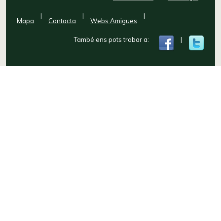
|
|
|
Mapa
Contacta
Webs Amigues
També ens pots trobar a:
|