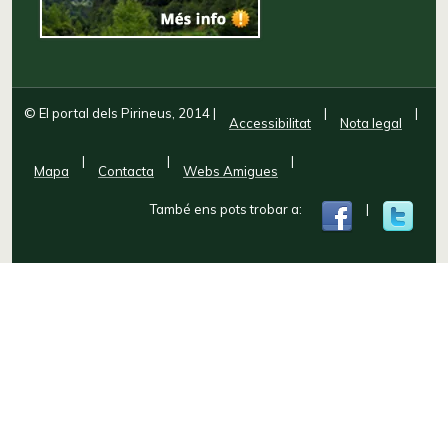
© El portal dels Pirineus, 2014
|
|
|
Accessibilitat
Nota legal
|
|
|
Mapa
Contacta
Webs Amigues
També ens pots trobar a:
|