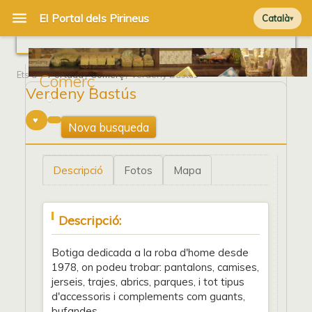
Català
Ets a
Portada
/
Comerç
/ Verdeny Bastús
Comerç
Verdeny Bastús
0
Nova busqueda
Descripció
Fotos
Mapa
Descripció:
Botiga dedicada a la roba d'home desde
1978, on podeu trobar: pantalons, camises,
jerseis, trajes, abrics, parques, i tot tipus
d'accessoris i complements com guants,
bufandes ...