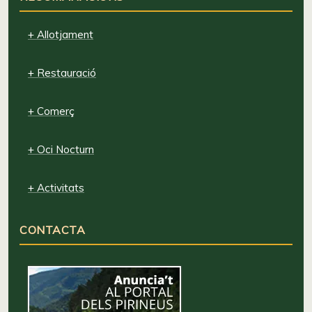
+ Allotjament
+ Restauració
+ Comerç
+ Oci Nocturn
+ Activitats
CONTACTA