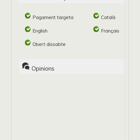
Pagament targeta
Català
English
Français
Obert dissabte
Opinions