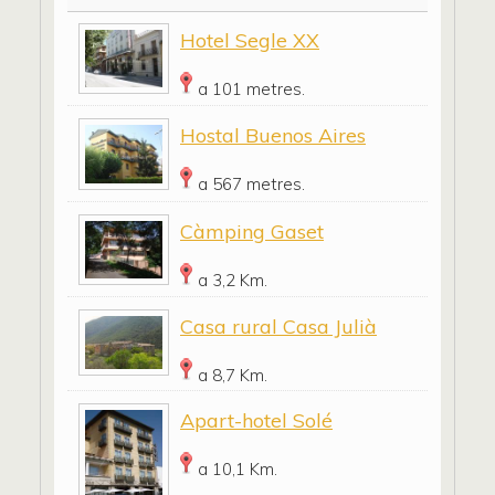
Hotel Segle XX
a 101 metres.
Hostal Buenos Aires
a 567 metres.
Càmping Gaset
a 3,2 Km.
Casa rural Casa Julià
a 8,7 Km.
Apart-hotel Solé
a 10,1 Km.