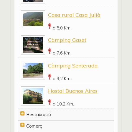
Casa rural Casa Julià
a 5,0 Km.
Càmping Gaset
a 7,6 Km.
Càmping Senterada
a 9,2 Km.
Hostal Buenos Aires
a 10,2 Km.
Restauració
Comerç