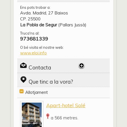
Ens pots trobar a:
Avda. Madrid, 27 Baixos
CP. 25500
La Pobla de Segur
(Pallars Jussà)
Truca'ns al:
973681339
O bé visita el nostre web:
www.eloi.info
Contacta
Que tinc a la vora?
Allotjament
Apart-hotel Solé
a 566 metres.