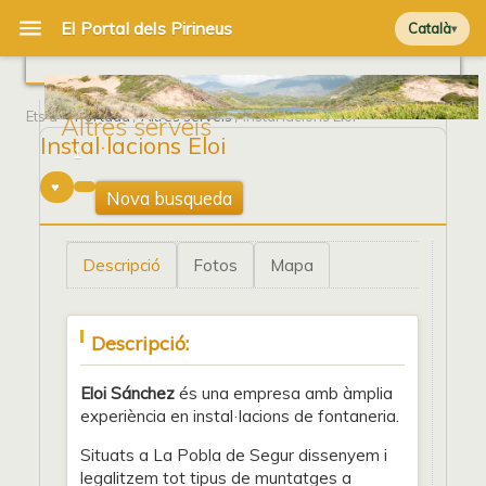
Català
Ets a
Portada
/
Altres serveis
/ Instal·lacions Eloi
Altres serveis
Instal·lacions Eloi
1
Nova busqueda
Descripció
Fotos
Mapa
Descripció:
Eloi Sánchez
és una empresa amb àmplia
experiència en instal·lacions de fontaneria.
Situats a La Pobla de Segur dissenyem i
legalitzem tot tipus de muntatges a