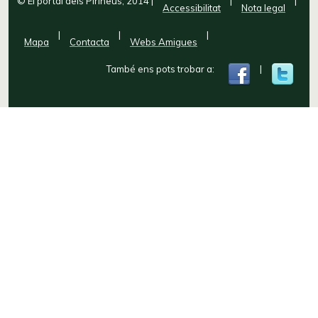
© El portal dels Pirineus, 2014
|
|
|
Accessibilitat
Nota legal
|
|
|
Mapa
Contacta
Webs Amigues
També ens pots trobar a:
|