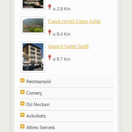
a 2,8 Km.
Casa rural Casa Julià
a 8,4 Km.
Apart-hotel Solé
a 9,7 Km.
Restauració
Comerç
Oci Nocturn
Activitats
Altres Serveis