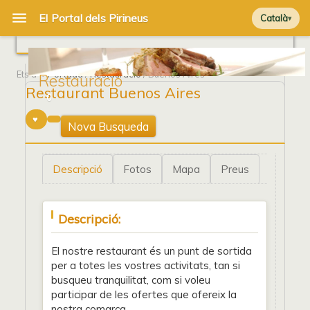
Català
Ets a
Portada
/
Restauració
/ Buenos Aires
Restauració
Restaurant Buenos Aires
0
Nova Busqueda
Descripció
Fotos
Mapa
Preus
Descripció:
El nostre restaurant és un punt de sortida
per a totes les vostres activitats, tan si
busqueu tranquilitat, com si voleu
participar de les ofertes que ofereix la
nostra comarca.