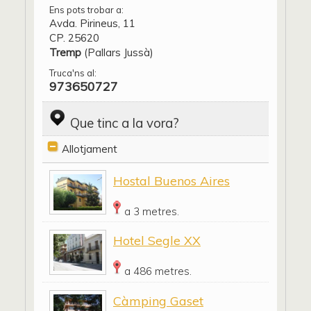
Ens pots trobar a:
Avda. Pirineus, 11
CP. 25620
Tremp
(Pallars Jussà)
Truca'ns al:
973650727
Que tinc a la vora?
Allotjament
Hostal Buenos Aires
a 3 metres.
Hotel Segle XX
a 486 metres.
Càmping Gaset