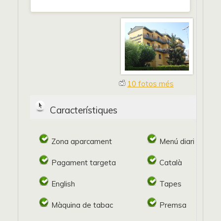
10 fotos més
Característiques
Zona aparcament
Menú diari
Pagament targeta
Català
English
Tapes
Màquina de tabac
Premsa