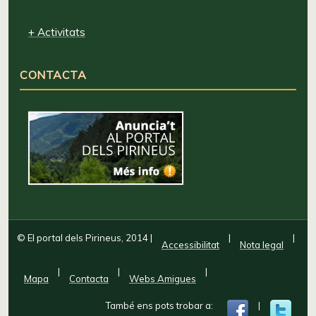
+ Activitats
CONTACTA
© El portal dels Pirineus, 2014
|
|
|
Accessibilitat
Nota legal
|
|
|
Mapa
Contacta
Webs Amigues
També ens pots trobar a:
|