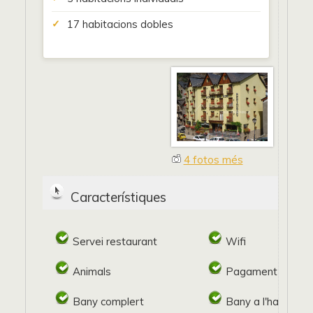
17 habitacions dobles
4 fotos més
Característiques
Servei restaurant
Wifi
Animals
Pagament target
Bany complert
Bany a l'habitació