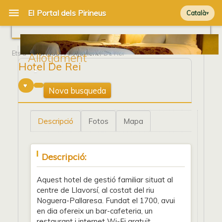
Català
Ets a
Portada
/
Allotjament
/ De Rei
Allotjament
Hotel De Rei
1
Nova busqueda
Descripció
Fotos
Mapa
Descripció:
Aquest hotel de gestió familiar situat al
centre de Llavorsí, al costat del riu
Noguera-Pallaresa. Fundat el 1700, avui
en dia ofereix un bar-cafeteria, un
restaurant i internet Wi-Fi gratuït.