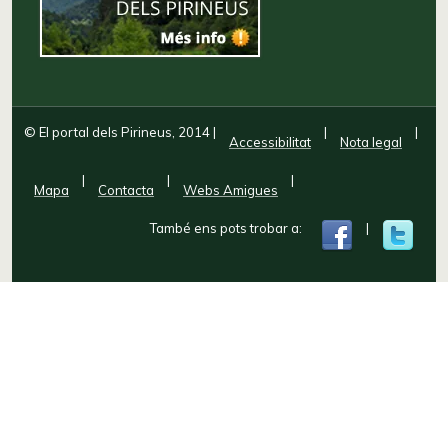
© El portal dels Pirineus, 2014
|
|
|
Accessibilitat
Nota legal
|
|
|
Mapa
Contacta
Webs Amigues
També ens pots trobar a:
|