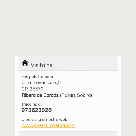
Visita'ns
Ens pots trobar a:
Crta. Tavascan s/n
CP. 25570
Ribera de Cardós
(Pallars Sobirà)
Truca'ns al:
973623026
O bé visita el nostre web:
www.aventuraverda.com