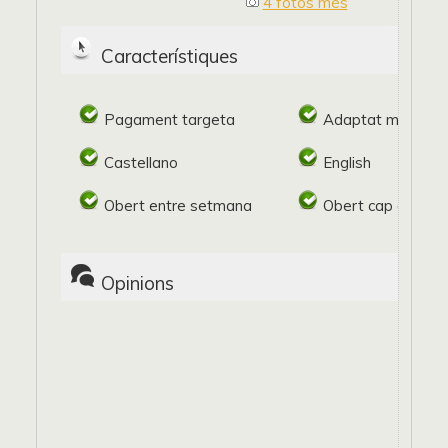
4 fotos més
Característiques
Pagament targeta
Adaptat minusval
Castellano
English
Obert entre setmana
Obert cap de se
Opinions