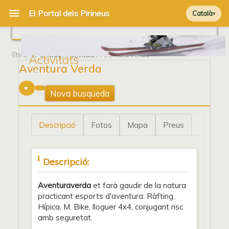
Català
Ets a
Portada
/
Activitats
/ Aventura Verda
Activitats
Aventura Verda
5
Nova busqueda
Descripció
Fotos
Mapa
Preus
Descripció:
Aventuraverda
et farà gaudir de la natura
practicant esports d'aventura: Ràfting,
Hípica, M. Bike, lloguer 4x4, conjugant risc
amb seguretat.