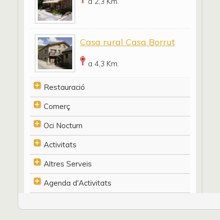
a 2,3 Km.
Casa rural Casa Borrut
a 4,3 Km.
Restauració
Comerç
Oci Nocturn
Activitats
Altres Serveis
Agenda d'Activitats