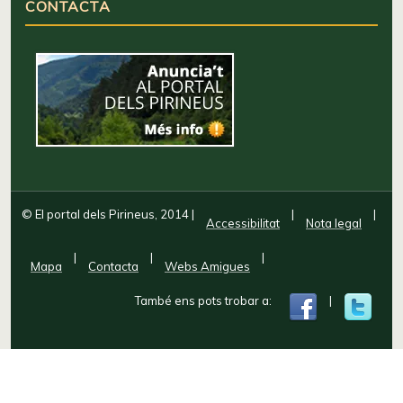
CONTACTA
© El portal dels Pirineus, 2014
|
|
|
Accessibilitat
Nota legal
|
|
|
Mapa
Contacta
Webs Amigues
També ens pots trobar a:
|